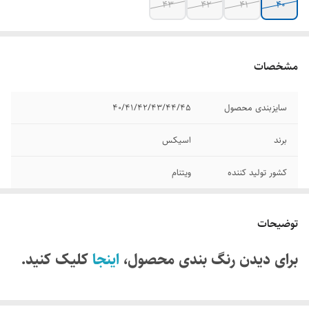
۴۳
۴۲
۴۱
۴۰
مشخصات
سایزبندی محصول
۴۰/۴۱/۴۲/۴۳/۴۴/۴۵
برند
اسیکس
کشور تولید کننده
ویتنام
مدل
Gel nimbus 25
توضیحات
قابلیت تنفس پذیری
دارد
برای دیدن رنگ بندی محصول،
اینجا
کلیک کنید.
وضعیت کارکرد
اکبند
کیفیت
های کپی