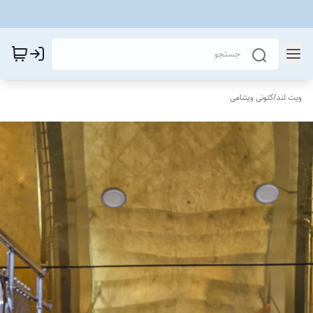
ویت لند
/
کتونی ویتنامی