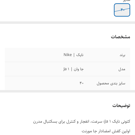
40
مشخصات
برند
نایک | Nike
مدل
جا وان | Ja 1
سایز بندی محصول
40
کیفیت محصول
مسترکوالیتی
توضیحات
ویژگی های خاص
طراحی ارگونومیک با پشتیبانی کامل از قوس پا
زیره سبک و انعطاف‌پذیر جهت جذب ضربه رویه
کتونی نایک Ja 1؛ سرعت، انفجار و کنترل برای بسکتبال مدرن
مش دار برای تهویه مناسب پا مناسب برای
اولین کفش امضادار جا مورنت
استفاده روزمره، اسپرت و پیاده‌روی دوام بالا و