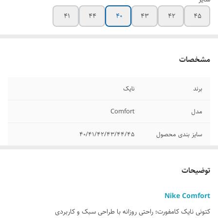
41
44
40
43
42
45
مشخصات
برند
نایک
مدل
Comfort
سایز بندی محصول
40/41/42/43/44/45
کیفیت محصول
مسترکوالیتی
توضیحات
ویژگی های خاص
طراحی ارگونومیک با پشتیبانی کامل از قوس پا
زیره سبک و انعطاف‌پذیر جهت جذب ضربه رویه
Nike Comfort
مش دار برای تهویه مناسب پا مناسب برای
کتونی نایک کامفورت؛ راحتی روزانه با طراحی سبک و کاربردی
استفاده روزمره، اسپرت و پیاده‌روی دوام بالا و