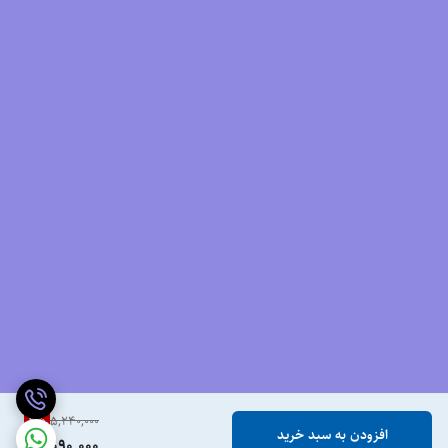
2
%
5,240,000
افزودن به سبد خرید
5,090,000