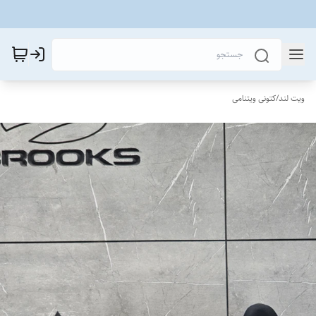
ویت لند
/
کتونی ویتنامی