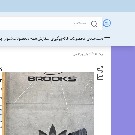
دسته‌بندی محصولات
خانه
پیگیری سفارش
همه محصولات
شلوار ج
ویت لند
/
کتونی ویتنامی
32
32
بر
سا
دس
بر