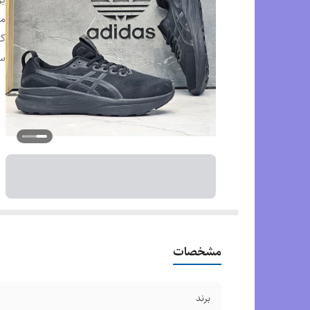
م
ک
س
مشخصات
برند