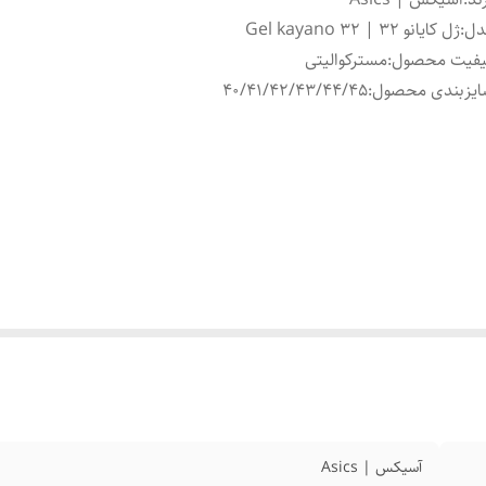
دل
:
ژل کایانو 32 | Gel kayano 32
یفیت محصول
:
مسترکوالیتی
ایزبندی محصول
:
40/41/42/43/44/45
آسیکس | Asics