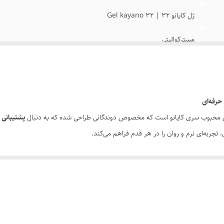
ژل کایانو 32 | Gel kayano 32
مسترکوالیتی
40/41/42/43/44/45
 محبوب سری کایانو است که مخصوص دوندگانی طراحی شده که به دنبال
پشتیبانی ق
تجربه‌ای نرم و روان را در هر قدم فراهم می‌کند.
ثر جذب می‌کند و فشار وارد بر مفاصل را کاهش می‌دهد. زیره میانی
AST PLUS ECO
 طولانی
است و با طراحی مدرن و استایل اسپرت، برای استفاده روزمره نیز گزینه‌ای