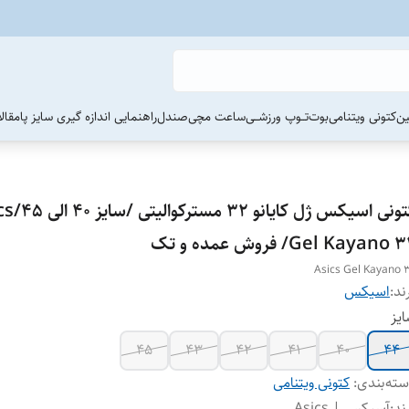
ین
کتونی ویتنامی
بوت
تــوپ ورزشــی
ساعت مچی
صندل
راهنمایی اندازه گیری سایز پا
مقال
کتونی اسیکس ژل کای
Gel Kayano / فروش عمده و تک
Asics Gel Kayano 
ند:
اسیکس
یز
45
43
42
41
40
44
ته‌بندی
:
کتونی ویتنامی
ند
:
آسیکس | Asics