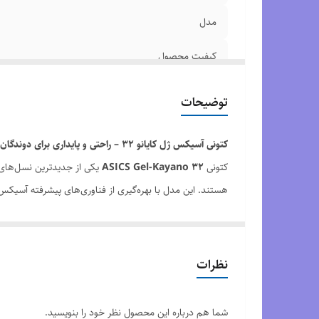
مدل
کیفیت محصول
سایزبندی محصول
توضیحات
کتونی آسیکس ژل کایانو 32 – راحتی و پایداری برای دوندگان حرفه‌ای
کتونی
ASICS Gel-Kayano 32
یکی از جدیدترین نسل‌های
هستند. این مدل با بهره‌گیری از فناوری‌های پیشرفته آسیکس، 
فناوری
PureGEL
در پاشنه و جلوی پا ضربه‌ها را به‌طور مؤ
حرکت طبیعی‌تری ایجاد می‌کند. رویه مهندسی‌شده مش (Engineered Mesh) جریان هوا را بهبود داده و پاها را در طول دویدن خنک و خشک نگه می‌دارد.
این کتونی انتخابی عالی برای
ماراتن، دویدن روزانه و پیاده‌روی
نظرات
ویژگی‌های کلیدی کتونی ASICS Gel-Kayano 32:
فناوری PureGEL برای جذب ضربه و راحتی بیشتر
شما هم درباره این محصول نظر خود را بنویسید.