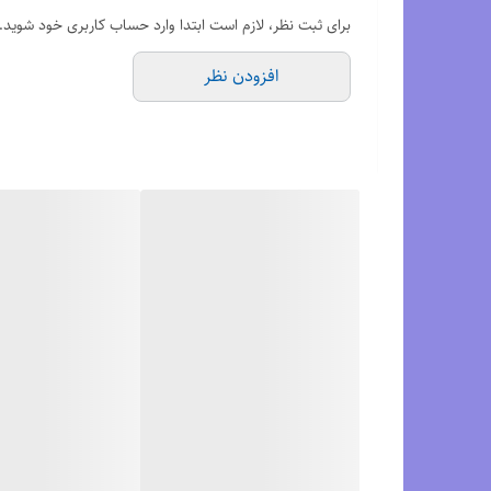
زیره میانی FF BLAST PLUS ECO با بازگشت انرژی عالی
برای ثبت نظر، لازم است ابتدا وارد حساب کاربری خود شوید.
رویه مش تنفسی سبک و مقاوم
افزودن نظر
پایداری و حمایت بالا برای دوندگان با پرونیشن متوسط ت
مناسب دویدن طولانی، ماراتن و استفاده روزمره
برای مشاهده رنگبندی محصول،
اینجا
کلیک کنید.