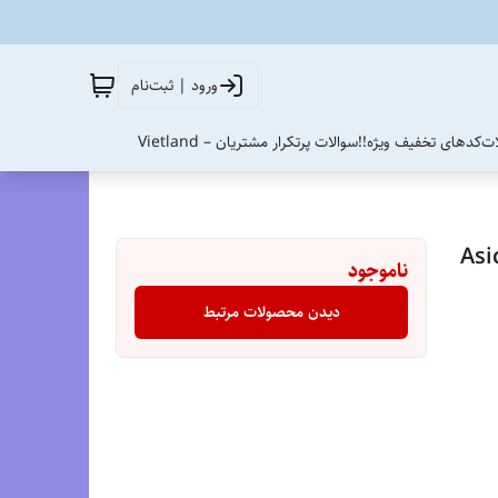
ورود | ثبت‌نام
ات
کدهای تخفیف ویژه!!
سوالات پرتکرار مشتریان – Vietland
انو 32 مسترکوالیتی /سایز 40 الی 45/Asics
ناموجود
دیدن محصولات مرتبط