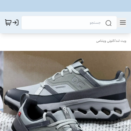
ویت لند
/
کتونی ویتنامی