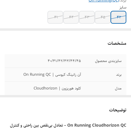
برند:
On running(Qc)
سایز
41
44
43
45
42
مشخصات
سایزبندی محصول
40/41/42/43/44/45
برند
آن رانینگ کیوسی | On Running QC
مدل
کلود هوریزون | Cloudhorizon
رنگ بندی محصول
لینک رنگ بندی در قسمت توضیحات گذاشته
شده
توضیحات
کیفیت
مسترکوالیتیA
On Running Cloudhorizon QC – تعادل بی‌نقص بین راحتی و کنترل