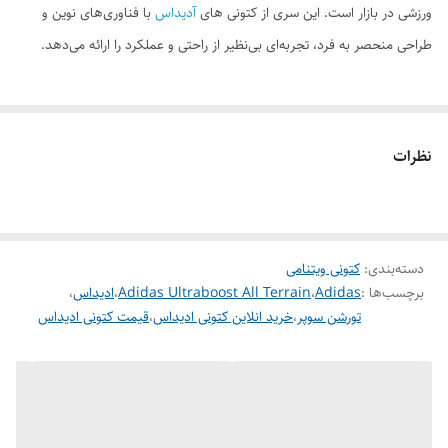
ورزشی در بازار است. این سری از کتونی های
آدیداس
با فناوری‌های نوین و
قابلیت تنفس پذیری
دارد
طراحی منحصر به فرد، تجربه‌ای بی‌نظیر از راحتی و عملکرد را ارائه می‌دهد.
ویژگی‌های کلیدی:
-
فناوری Boost
: این فناوری به بهبود بازده انرژی کمک کرده و احساس راحتی
نظرات
بیشتری را در حین دویدن فراهم می‌کند.
-
طراحی ارگونومیک
: طراحی این کتونی به گونه‌ای است که به راحتی با فرم پای
شما سازگار می‌شود.
-
دسته‌بندی
:
جنس با کیفیت
کتونی ویتنامی
: استفاده از مواد مرغوب و تنفس‌پذیر، باعث می‌شود که پا در
برچسب‌ها :
Adidas
،
Adidas Ultraboost All Terrain
،
ادیداس
،
طول فعالیت روزمره خنک و خشک بماند.
تورشن سوپر
،
خرید انلاین کتونی ادیداس
،
قیمت کتونی ادیداس
کتونی آدیداس اولترا بوست مناسب برای تمرینات ورزشی، دویدن و استفاده
روزمره است و با طراحی مدرن خود، به راحتی با استایل‌های مختلف هماهنگ
می‌شود. با انتخاب و خرید این کتونی از
سرزمین کتونی های ویتنامی
، راحتی و