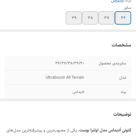
برند:
ادیداس
سایز
39
38
37
36
مشخصات
سایزبندی محصول
36/37/38/39/40
مدل
Ultraboost All Terrain
برند
ادیداس
کیفیت
مسترکوالیتی A
توضیحات
کشور تولید کننده
ویتنام
کتونی آدیداس مدل اولترا بوست
، یکی از محبوب‌ترین و پیشرفته‌ترین مدل‌های
وضعیت کارکرد
نو آکبند