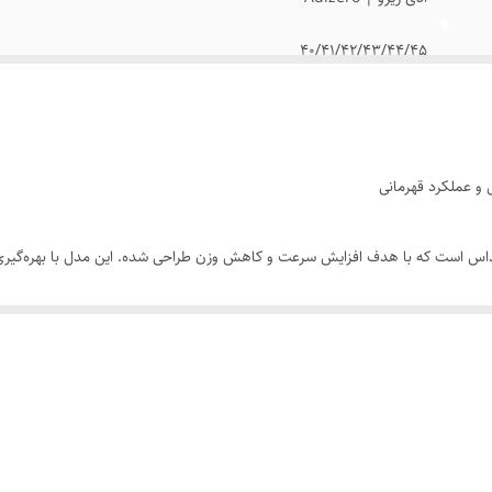
40/41/42/43/44/45
مسترکوالیتی
 حرفه‌ای آدیداس است که با هدف افزایش سرعت و کاهش وزن طراحی شده. این مدل با بهره‌
عالیت‌های ورزشی سنگین گزینه‌ای ایده‌آل است.
ل جدید Adizero استفاده شده که هنگام برخورد پا با زمین، انرژی را جذب کرده و دوباره به گام بعدی م