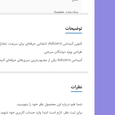
سایزبندی محصول
کیفیت محصول
توضیحات
کتونی آدیداس Adizero؛ انتخابی حرفه‌ای برای سرعت، تعادل و عملکرد قهرمانی
طراحی ویژه دوندگان سرعتی
آدیداس Adizero یکی از محبوب‌ترین سری‌های
سریع‌تر و روان‌تر را فراهم می‌کند و برای تمرین، مسابقه و ف
زیره سبک با بازگشت انرژی بالا
در بخش زیره از فوم نس
نظرات
بیشتری داشته باشید.
رویه تنفس‌پذیر و فوق‌العاده سبک
شما هم درباره این محصول نظر خود را بنویسید.
رویه مشبک و سبک Adizero باعث گردش هوای عالی می‌شود و پا را در طول فعالیت خشک و خنک نگه می‌دارد. وزن کم این مدل، حس آزادی بیشتری هنگام دویدن ایجاد می‌کند.
برای ثبت نظر، لازم است ابتدا وارد حساب کاربری خود شوید.