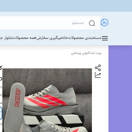
دسته‌بندی محصولات
خانه
پیگیری سفارش
همه محصولات
شلوار ج
ویت لند
/
کتونی ویتنامی
o
ro
بر
سا
دس
بر