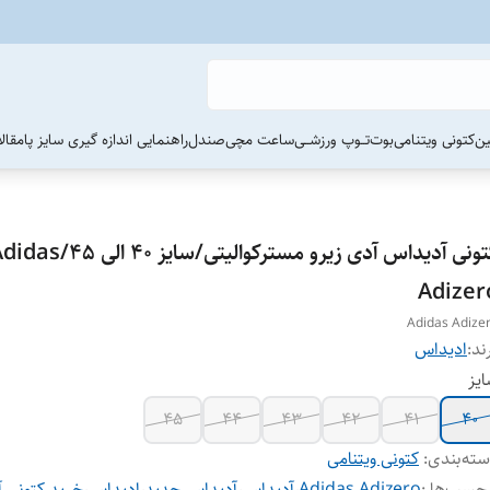
ین
کتونی ویتنامی
بوت
تــوپ ورزشــی
ساعت مچی
صندل
راهنمایی اندازه گیری سایز پا
مقال
کتونی آدیداس آدی زیرو مسترکوالیتی/سایز 40 الی 5
Adizer
Adidas Adize
ند:
ادیداس
یز
45
44
43
42
41
40
ته‌بندی
:
کتونی ویتنامی
چسب‌ها :
Adidas Adizero
،
آدیداس
،
آدیداس جدید
،
ادیداس
،
خرید کتونی 