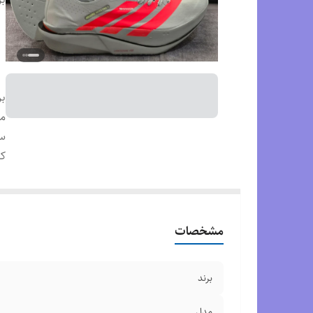
بر
م
س
ک
مشخصات
برند
مدل