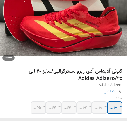
کتونی آدیداس آدی زیرو مسترکوالیی/سایز 40 الی
45/Adidas Adizero
Adidas Adizero
برند:
ادیداس
سایز
45
44
43
42
41
40