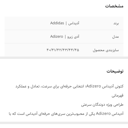
مشخصات
برند
آدیداس | Addidas
مدل
آدی زیرو | Adizero
سایزبندی محصول
40/41/42/43/44/45
کیفیت محصول
مسترکوالیتی
توضیحات
کتونی آدیداس Adizero؛ انتخابی حرفه‌ای برای سرعت، تعادل و عملکرد
قهرمانی
طراحی ویژه دوندگان سرعتی
آدیداس Adizero یکی از محبوب‌ترین سری‌های حرفه‌ای آدیداس است که با
هدف افزایش سرعت و کاهش وزن طراحی شده. این مدل با بهره‌گیری از فوم