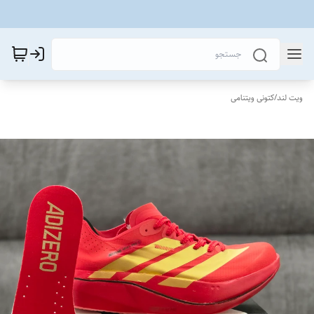
ویت لند
/
کتونی ویتنامی