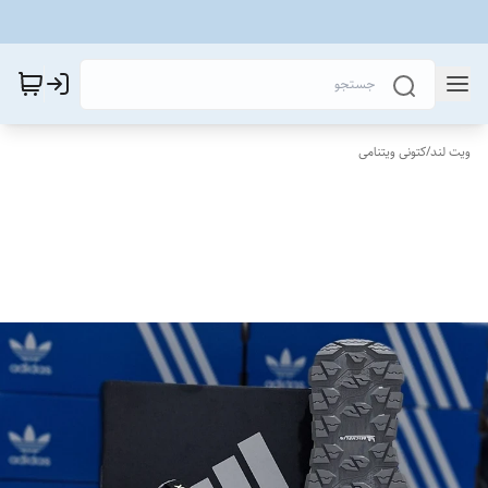
ویت لند
/
کتونی ویتنامی