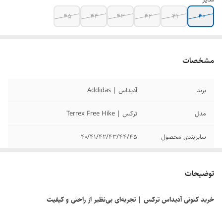
45
44
43
42
41
40
مشخصات
برند
آدیداس | Addidas
مدل
ترکس | Terrex Free Hike
سایزبندی محصول
40/41/42/43/44/45
کیفیت محصول
مسترکوالیتی
توضیحات
خرید کتونی آدیداس ترکس | تجربه‌ای بی‌نظیر از راحتی و کیفیت