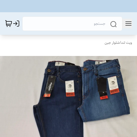
ویت لند
/
شلوار جین