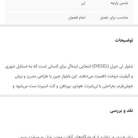
جنس پارچه
لی
مناسب برای غصل
تمام فصول
موارد استفاده
روزمره و مهمانی
توضیحات
دوام پارچه
حداقل 2 سال
بهترین حالت برای
اب سرد
شلوار لی دیزل (DIESEL) انتخابی ایده‌آل برای کسانی است که به استایل شهری
شستشوی
و کیفیت دوخت اهمیت می‌دهند. این شلوار جین با طراحی مدرن و برش
نوع فاق
بلند
خوش‌فرم، به‌راحتی با تی‌شرت، هودی، پیراهن و کت اسپرت ست می‌شود و
برای استفاده روزمره، مهمانی‌های دوستانه و استایل کژوال گزینه‌ای مطمئن
سایز بندی
40/42/44/46/48/50
است. پارچه جین مقاوم و در عین حال راحت، در کنار جزئیات دقیق مانند
نقد و بررسی
دوخت‌های تمیز و فیت استاندارد، باعث می‌شود هم ظاهر شیک‌تری داشته
باشید و هم دوام بالاتری را تجربه کنید. اگر به‌دنبال یک جین برند با استایل
خاص و ماندگاری بالا هستید، شلوار لی دیزل می‌تواند انتخابی حرفه‌ای برای
برای خرید، می‌توانید از فروشگاه‌های آنلاین معتبر مثل وب‌سایت رسمی