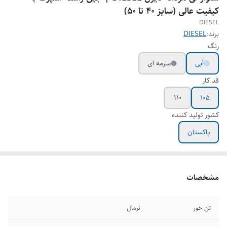
کیفیت عالی (سایز 40 تا 50)
DIESEL
برند:
DIESEL
رنگ
آبی
سرمه ای
قد کار
110
105
کشور تولید کننده
پاکستان
مشخصات
تن خور
نرمال