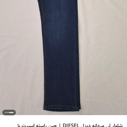
شلوار لی مردانه دیزل DIESEL | جین راسته اسپرت با