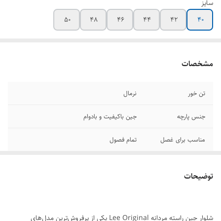
سایز
۵۰
۴۸
۴۶
۴۴
42
40
مشخصات
تن خور
نرمال
جنس پارچه
جین باکیفیت و بادوام
مناسب برای غصل
تمام فصول
موارد استفاده
روزمره و مهمانی
توضیحات
دوام پارچه
حداقل 2 سال
بهترین حالت برای
اب سرد
شلوار جین راسته مردانه Lee Original یکی از پرفروش‌ترین مدل‌های
شستشوی