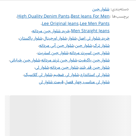
دسته‌بندی
:
شلوار جین
برچسب‌ها :
Best Jeans For Men
،
High Quality Denim Pants
،
فروش این محصول به صورت تکی و عمده انجام می‌شود و مناسب
،
Lee Original Jeans
،
Lee Men Pants
فروشگاه‌ها، بوتیک‌ها و افرادی است که به دنبال یک جین باکیفیت و برند
Men Straight Jeans
،
خرید شلوار جین مردانه
،
معتبر هستند
خرید شلوار لی اصل
،
شلوار
،
شلوار اورجینال
،
شلوار پاکستان
،
شلوار ترک
،
شلوار جین
،
شلوار جین آبی مردانه
،
شلوار جین اسپرت مردانه
،
شلوار جین استریت
،
شلوار جین باکیفیت
،
شلوار جین ترند مردانه
،
شلوار جین خیابانی
،
شلوار جین قد بلند
،
شلوار جین مردانه
،
شلوار لی
،
شلوار لی استاندارد
،
شلوار لی ضخیم
،
شلوار لی کلاسیک
،
شلوار لی مناسب چهار فصل
،
قیمت شلوار لی