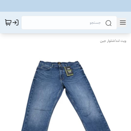
ویت لند
/
شلوار جین