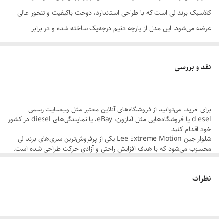
کلاسیک برند لی است که با طراحی استاندارد، دوخت باکیفیت و تنخور عالی
نوع فاق
بلند
عرضه می‌شود. این مدل از پارچه دنیم درجه‌یک ساخته شده و در برابر
شست‌وشو، کشش و استفاده روزانه ماشلوارندگاری بسیار بالایی دارد.
نقد و بررسی
طراحی راسته این شلوار باعث می‌شود برای هر استایل روزمره، اداری و حتی
نیمه‌اسپرت کاملاً مناسب باشد و فرم پا را خوش‌استایل و مرتب نشان دهد.
برای خرید، می‌توانید از فروشگاه‌های آنلاین معتبر مثل وب‌سایت رسمی
diesel یا فروشگاه‌هایی مثل آمازون، eBay، یا نمایندگی‌های diesel در کشور
این مدل در سایزبندی کامل ۴۰ تا 52 و قدهای 105 تا 115 عرضه شده و
خود اقدام کنید
گزینه‌ای عالی برای افرادی است که به دنبال یک شلوار جین خوش‌دوخت،
شلوار جین Lee Extreme Motion یکی از پرفروش‌ترین سری‌های برند لی
محسوب می‌شود که با هدف افزایش راحتی و آزادی حرکت طراحی شده است.
راحت و کاملاً اورجینال هستند.
استفاده از الیاف کشسان در کنار برش راسته باعث شده این مدل نسبت به
جین‌های سنتی راحت‌تر باشد. فاق بلند آن برای افرادی که ساعات زیادی در
نظرات
طول روز از شلوار استفاده می‌کنند یک مزیت مهم محسوب می‌شود. رنگ آبی
مدل کمر استاندارد، جیب‌های کاربردی و ثبات رنگ بسیار بالا از ویژگی‌هایی
سنگ‌شور نیز به راحتی با انواع تی‌شرت، پیراهن و کتونی ست می‌شود و برای
استفاده روزمره، محل کار و سفر گزینه‌ای کاربردی است.
هستند که این شلوار را به انتخابی مطمئن برای استفاده طولانی‌مدت تبدیل
می‌کنند.