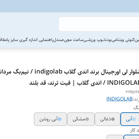
ین
کتونی ویتنامی
بوت
تــوپ ورزشــی
ساعت مچی
صندل
راهنمایی اندازه گیری سایز پا
مقال
شلوار لی اورجینال برند اندی گلاب indigolab / نیم‌بگ مر
INDIGO / اندی گلاب | فیت ترند، قد بلند
Indigol
ند:
INDIGOLAB
نگ
آبی
ذغالی
مشکی
آبی روشن
 کار