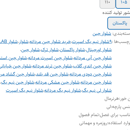
110
105
ور تولید کننده
پاکستان
ته‌بندی
:
شلوار جین
چسب‌ها :
۹شلوار نیم بگ اسپرت
،
خرید شلوار جین مردانه
،
شلوار
،
شلوار INDIGOLAB
شلوار اورجینال
،
شلوار پاکستان
،
شلوار ترک
،
شلوار جین
،
شلوار جین آبی مردانه
،
شلوار جین اسپرت مردانه
،
شلوار جین است
شلوار جین اندی گلاب
،
شلوار جین ترند مردانه
،
شلوار جین خیابانی
شلوار جین دودی مردانه
،
شلوار جین قد بلند
،
شلوار جین گشاد مرد
شلوار جین مردانه
،
شلوار جین مشکی مردانه
،
شلوار جین نیم بگ
،
شلوار لی نیم بگ
،
شلوار نیم بگ مردانه
،
شلوار نیم بگ اسپرت
 خور
:
هرنرمال
س پارچه
:
لی
ناسب برای غصل
:
تمام فصول
ارد استفاده
:
روزمره و مهمانی