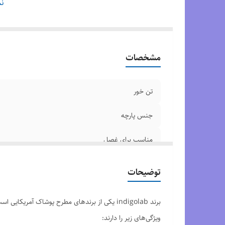
دو
نم
به
نو
سا
مشخصات
تن خور
جنس پارچه
مناسب برای غصل
موارد استفاده
توضیحات
دوام پارچه
برند indigolab یکی از برندهای مطرح پوشاک آم
بهترین حالت برای شستشوی
ویژگی‌های زیر را دارند: