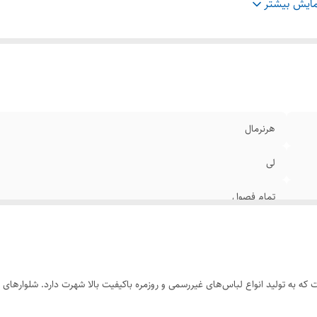
ام پارچه
:
حداقل 2 سال
ایش بیشتر
ترین حالت برای شستشوی
:
اب سرد
ع فاق
:
بلند
یز بندی
:
40/42/44/46/48
هرنرمال
لی
تمام فصول
روزمره و مهمانی
حداقل 2 سال
ریکایی است که به تولید انواع لباس‌های غیررسمی و روزمره باکیفیت بالا شهرت دارد. شلو
اب سرد