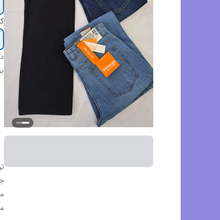
کش
دس
بر
تن
جن
م
مو