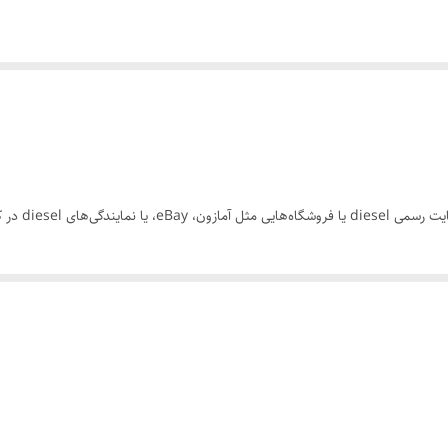
بلند
40/42/44/46/48
 در کشور خود اقدام کنید