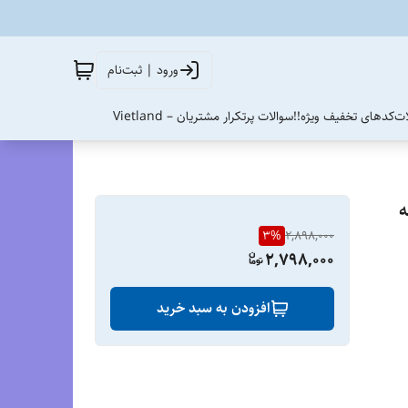
ورود | ثبت‌نام
ات
کدهای تخفیف ویژه!!
سوالات پرتکرار مشتریان – Vietland
دانه
3
%
2,898,000
2,798,000
افزودن به سبد خرید