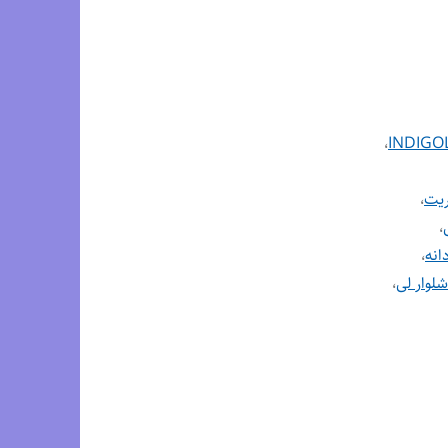
،
ریت
،
،
انه
،
شلوار لی
،