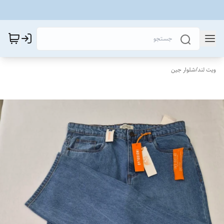
ویت لند
/
شلوار جین