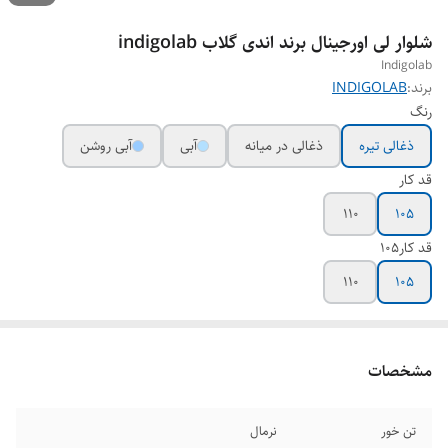
شلوار لی اورجینال برند اندی گلاب indigolab
Indigolab
برند:
INDIGOLAB
رنگ
ذغالی تیره
ذغالی در میانه
آبی
آبی روشن
قد کار
110
105
قد کار105
110
105
مشخصات
تن خور
نرمال