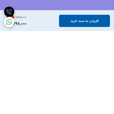
3
%
2,898,000
افزودن به سبد خرید
2,798,000
برگشت به بالا