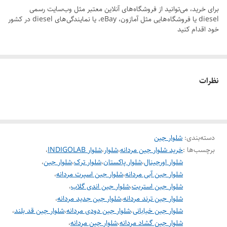
2. تنوع رنگ و مدل: شلوارهای کتان indigolab در
برای خرید، می‌توانید از فروشگاه‌های آنلاین معتبر مثل وب‌سایت رسمی
diesel یا فروشگاه‌هایی مثل آمازون، eBay، یا نمایندگی‌های diesel در کشور
مختلف (ساده، چسبان، یا آزاد) عرضه می‌شوند.
خود اقدام کنید
33. برش‌های مدرن: مناسب برای استایل‌های روزمره، نیمه‌رسمی، و راحتی.
4. سازگار با محیط زیست: بسیاری از محصولات indigolab از جمله شلوارهای
کتان، با استفاده از مواد سازگار با محیط زیست تولید می‌شوند.
نظرات
دسته‌بندی
:
شلوار جین
برچسب‌ها :
خرید شلوار جین مردانه
،
شلوار
،
شلوار INDIGOLAB
،
شلوار اورجینال
،
شلوار پاکستان
،
شلوار ترک
،
شلوار جین
،
شلوار جین آبی مردانه
،
شلوار جین اسپرت مردانه
،
شلوار جین استریت
،
شلوار جین اندی گلاب
،
شلوار جین ترند مردانه
،
شلوار جین جدید مردانه
،
شلوار جین خیابانی
،
شلوار جین دودی مردانه
،
شلوار جین قد بلند
،
شلوار جین گشاد مردانه
،
شلوار جین مردانه
،