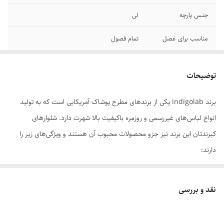
جنس پارچه
لی
مناسب برای غصل
تمام فصول
موارد استفاده
روزمره و مهمانی
توضیحات
دوام پارچه
حداقل 2 سال
برند indigolab یکی از برندهای مطرح پوشاک آمریکایی است که به تولید
بهترین حالت برای
اب سرد
انواع لباس‌های غیررسمی و روزمره باکیفیت بالا شهرت دارد. شلوارهای
شستشوی
کبرندتان این برند نیز جزو محصولات محبوب آن هستند و ویژگی‌های زیر را
نوع فاق
بلند
دارند:
ویژگی‌های شلوارهای کتان indigolab
نقد و بررسی
1. کیفیت پارچه: استفاده از پارچه‌های کتان نرم و بادوام که راحتی و سبکی را
تضمین می‌کنند.