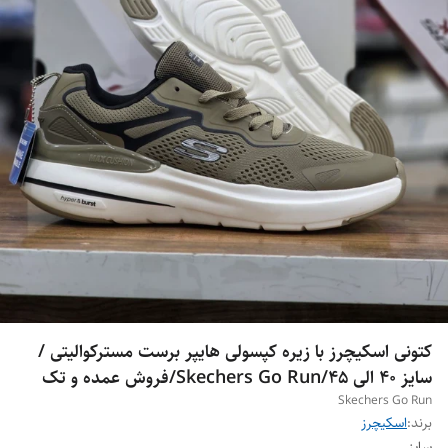
کتونی اسکیچرز با زیره کپسولی هایپر برست مسترکوالیتی /
سایز 40 الی 45/Skechers Go Run/فروش عمده و تک
Skechers Go Run
برند:
اسکیچرز
سایز