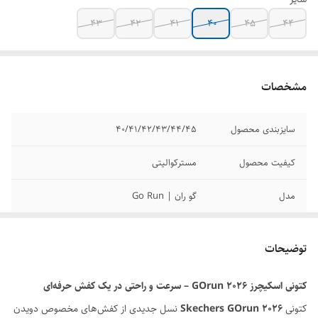
43
42
41
40
45
44
مشخصات
سایزبندی محصول
40/41/42/43/44/45
کیفیت محصول
مسترکوالیتی
مدل
گو ران | Go Run
برند
اسکیچرز | Skechers
توضیحات
وضعیت کارکرد
نو اکبند
کتونی اسکیچرز GOrun 2026 – سرعت و راحتی در یک کفش حرفه‌ای
کتونی
Skechers GOrun 2026
نسل جدیدی از کفش‌های مخصوص دویدن