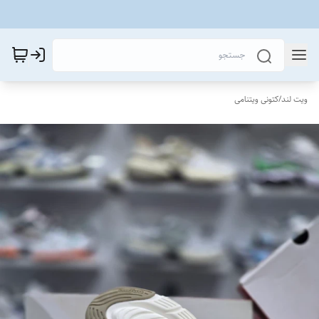
ویت لند
/
کتونی ویتنامی