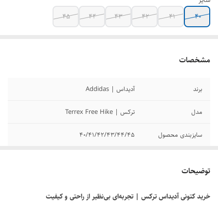
سایز
45
44
43
42
41
40
مشخصات
برند
آدیداس | Addidas
مدل
ترکس | Terrex Free Hike
سایزبندی محصول
40/41/42/43/44/45
کیفیت محصول
مسترکوالیتی
توضیحات
خرید کتونی آدیداس ترکس | تجربه‌ای بی‌نظیر از راحتی و کیفیت