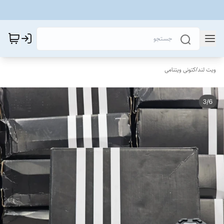
ویت لند
/
کتونی ویتنامی