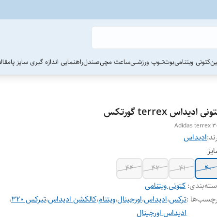
ین
کتونی ویتنامی
بوت
تــوپ ورزشــی
ساعت مچی
صندل
راهنمایی اندازه گیری سایز پا
مقال
ونی ادیداس terrex گورتکس
Adidas terrex 3
ند:
ادیداس
یز
44
42
41
40
ته‌بندی
:
کتونی ویتنامی
چسب‌ها :
ترکس
،
ادیداس
،
اورجینال
،
ویتنام
،
کالکشن ادیداس
،
تیرکس ۳۲۰
،
ادیداس اورجینال