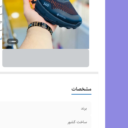
بر
س
جن
سا
رو
نم
مشخصات
برند
ساخت کشور