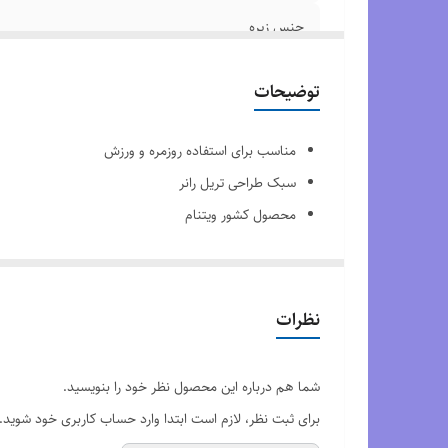
جنس زیره
سایزبندی
توضیحات
رویه
مناسب برای استفاده روزمره و ورزش
سبک طراحی تریل رانر
محصول کشور ویتنام
کیفیت های کپی مستر
جنس رویه ضد اب و تنفس پذیر
جنس زیره رابر و پی یو
نظرات
لایه میانی ایوا
تکنولوژی تیرکس جی تی ایکس
شما هم درباره این محصول نظر خود را بنویسید.
برای ثبت نظر، لازم است ابتدا وارد حساب کاربری خود شوید.