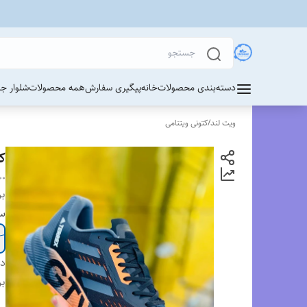
دسته‌بندی محصولات
خانه
پیگیری سفارش
همه محصولات
شلوار ج
ویت لند
/
کتونی ویتنامی
کت
00
بر
سا
دس
بر