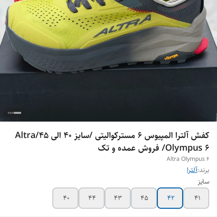
کفش آلترا المپیوس 6 مسترکوالیتی /سایز 40 الی 45/Altra
Olympus 6/ فروش عمده و تک
Altra Olympus 6
برند:
آلترا
سایز
40
44
43
45
42
41