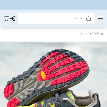
ویت لند
/
کتونی ویتنامی