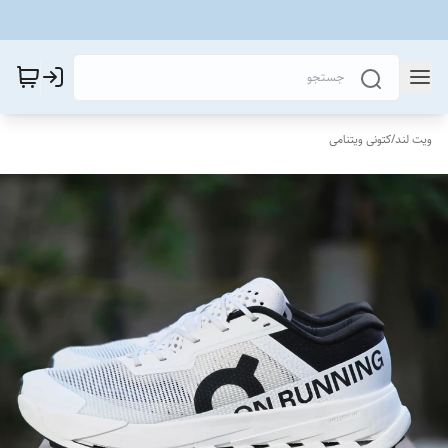
ویت لند
/
کتونی ویتنامی