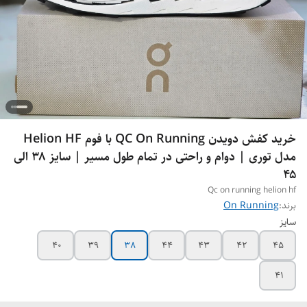
خرید کفش دویدن QC On Running با فوم Helion HF
مدل توری | دوام و راحتی در تمام طول مسیر | سایز ۳۸ الی
۴۵
Qc on running helion hf
برند:
On Running
سایز
40
39
38
44
43
42
45
41