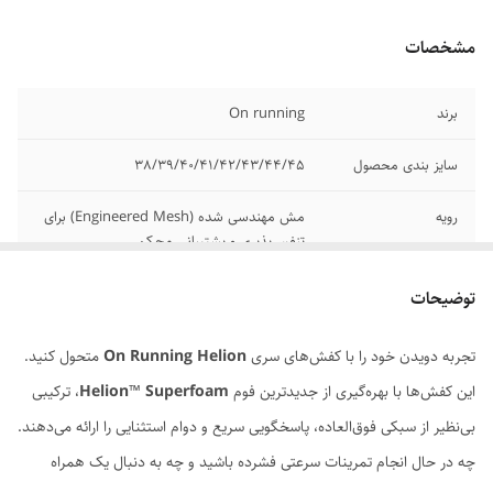
مشخصات
برند
On running
سایز بندی محصول
38/39/40/41/42/43/44/45
رویه
مش مهندسی شده (Engineered Mesh) برای
تنفس‌پذیری و پشتیبانی محکم.
زیره
عناصر “ابر” (Cloud) در زیره برای جذب ضربه در
توضیحات
هنگام فرود و انتقال انرژی قوی در هنگام بلند
شدن از زمین.. Helion™ Superfoam: ترکیبی
تجربه دویدن خود را با کفش‌های سری
Helion
Running
On
متحول کنید.
از پلیمرهای پیشرفته برای دوام، پاسخگویی بالا و
عملکرد در دمای پایین.
این کفش‌ها با بهره‌گیری از جدیدترین فوم
Superfoam
™
Helion
، ترکیبی
بی‌نظیر از سبکی فوق‌العاده، پاسخگویی سریع و دوام استثنایی را ارائه می‌دهند.
کیفیت محصول
مسترکوالیتی
چه در حال انجام تمرینات سرعتی فشرده باشید و چه به دنبال یک همراه