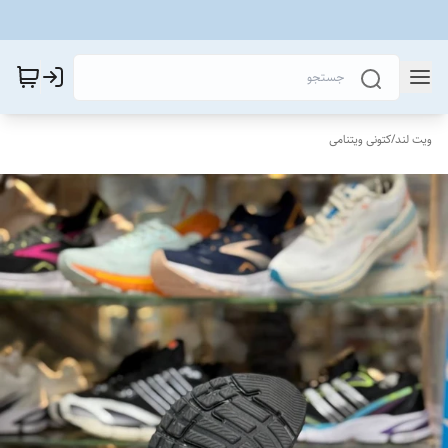
ویت لند
/
کتونی ویتنامی