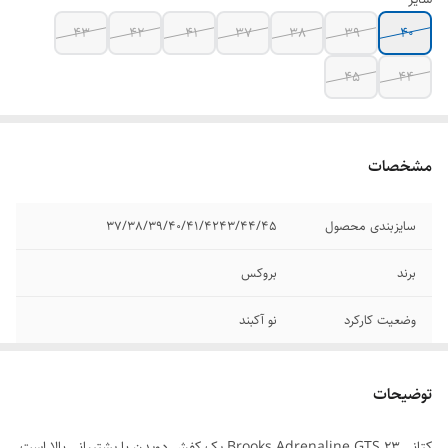
43
42
41
37
38
39
40
45
44
مشخصات
سایزبندی محصول
37/38/39/40/41/4243/44/45
برند
بروکس
وضعیت کارکرد
نو آکبند
کیفیت محصول
مسترکوالیتی A
توضیحات
رنگ بندی محصول
لینک رنگ بندی در قسمت توضیحات گذاشته
شده
کتانی Brooks Adrenaline GTS 23 یک کفش دویدن با پشتیبانی بالا است