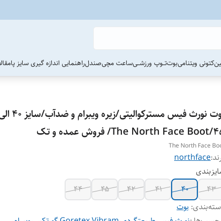
ین
کتونی ویتنامی
بوت
تــوپ ورزشــی
ساعت مچی
صندل
راهنمایی اندازه گیری سایز پا
مقال
بوت نورث فیس مسترکوالیتی/زیره ویبرام و ضدآب/سایز 
The North/ فروش عمده و تک
The North Face Bo
ند:
northface
یزبندی
44
۴۵
۴۲
۴۱
۴۰
۴۳
ته‌بندی
:
بوت
چسب‌ها :
نورث فیس
،
طبیعتگردی
،
Vibram
،
Goretex
،
گورتکس
،
ویبرام
،