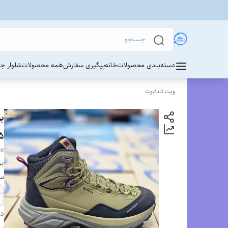
دسته‌بندی محصولات
خانه
پیگیری سفارش
همه محصولات
شلوار ج
ویت لند
/
بوت
45/ Face Boot
ot
بر
سا
دس
بر