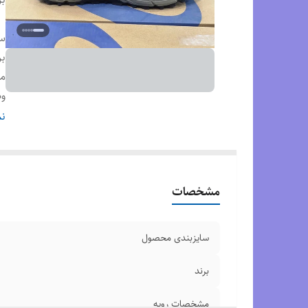
س
بر
م
وض
م
نم
ک
مشخصات
سایزبندی محصول
برند
مشخصات رویه