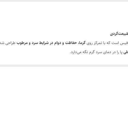
اکبند
ویبرام ضد لغزش ضد سایش
بیعت‌گردی
مسترکوالیتی a
 فیس است که با تمرکز روی
گرما، حفاظت و دوام در شرایط سرد و مرطوب
طراحی شده.
لی
پا را در دمای سرد گرم نگه می‌دارد.
ناهموار فراهم کرده و از پیچ‌خوردگی و خستگی جلوگیری می‌کند. زیره‌ی قدرتمند با 
 خیابان‌های یخ‌زده و استفاده روزمره در سرمای شدید
ایده‌آل است.