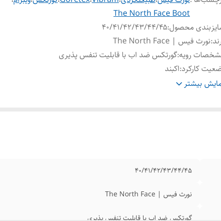
The North Face Boot
ایزبندی محصول
:
۴۰/۴۱/۴۲/۴۳/۴۴/۴۵
ند
:
نورث فیس | The North Face
شخصات رویه
:
گورتکس ضد اب با قابلیت تنفس پذیری
عیت کارکرد
:
اکبند
شخصات زیره
:
ویبرام ضد لغزش ضد سایش
ایش بیشتر
یفیت
:
مسترکوالیتی a
۴۰/۴۱/۴۲/۴۳/۴۴/۴۵
نورث فیس | The North Face
گورتکس ضد اب با قابلیت تنفس پذیری