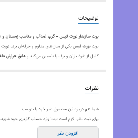
وضعیت کارکرد
توضیحات
مشخصات زیره
بوت ساق‌دار نورث فیس – گرم، ضدآب و مناسب زمستان و ط
کیفیت
بوت
نورث فیس
یکی از مدل‌های مقاوم و حرفه‌ای برند نورث
کامل از نفوذ باران و برف را تضمین می‌کند و
عایق حرارتی داخ
طراحی ساق‌دار این بوت،
حمایت کافی از مچ پا
را در مسیرهای 
یخی، سنگی و گل‌آلود ارائه می‌دهد.
این مدل برای
کوهنوردی سبک، طبیعت‌گردی، سفرهای زمستانی،
نظرات
ویژگی‌ها:
رویه مقاوم در برابر رطوبت و بارش
شما هم درباره این محصول نظر خود را بنویسید.
عایق حرارتی داخلی برای حفظ گرمای پا
برای ثبت نظر، لازم است ابتدا وارد حساب کاربری خود شوید.
طراحی ساق‌دار برای حمایت بیشتر از مچ
افزودن نظر
زیره ضدلغزش و مقاوم در مسیرهای لغزنده