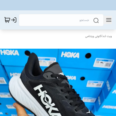
ویت لند
/
کتونی ویتنامی