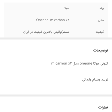
برند
هوکا
مدل
Oneone- m carbon x2
کیفیت
مسترکوالیتی بالاترین کیفیت در ایران
سایز بندی
۴۰/۴۱/۴۲/۴۳/۴۴/۴۵
توضیحات
کشور تولید کننده
ویتنام
کتونی هوکا oneone مدل m carnon x2
قابلیت تنفس پذیری
دارد
تولید ویتنام وارداتی
سایز ۴۰ الی ۴۵
نظرات