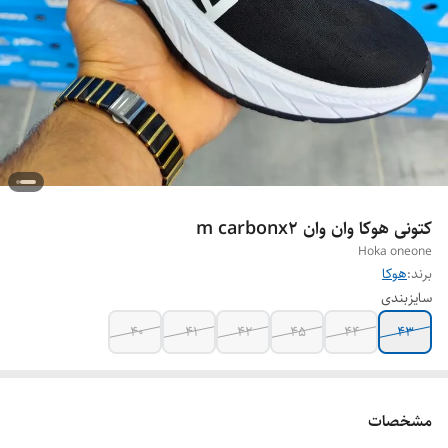
کتونی هوکا وان وان m carbonx2
Hoka oneone
برند:
هوکا
سایزبندی
۴۰
۴۱
۴۲
۴۵
۴۴
۴۳
مشخصات