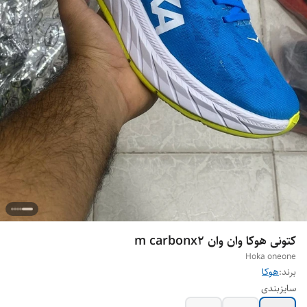
کتونی هوکا وان وان m carbonx2
Hoka oneone
برند:
هوکا
سایزبندی