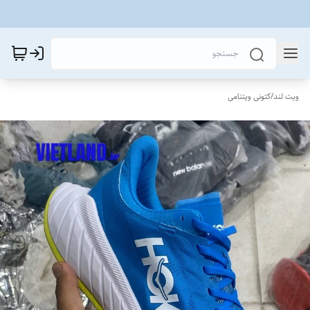
ویت لند
/
کتونی ویتنامی