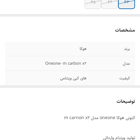
۴۵
۴۴
۴۳
مشخصات
برند
هوکا
مدل
Oneone- m carbon x2
کیفیت
های کپی ویتنامی
کشور تولید کننده
ویتنام
توضیحات
قابلیت تنفس پذیری
دارد
کتونی هوکا oneone مدل m carnon x2
سایز بندی
۴۰/۴۱/۴۲/۴۳/۴۴/۴۵
تولید ویتنام وارداتی