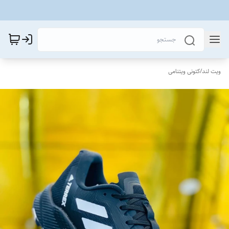
ویت لند
/
کتونی ویتنامی