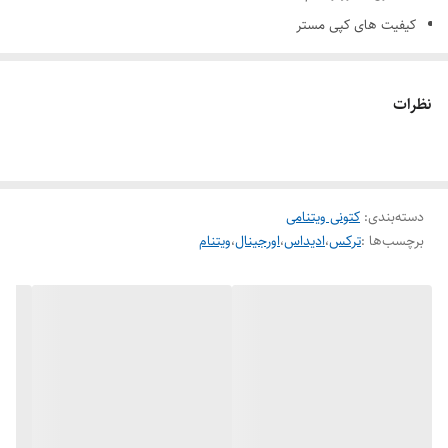
کیفیت های کپی مستر
جنس رویه ضد اب و تنفس پذیر
جنس زیره رابر و پی یو
نظرات
لایه میانی ایوا
تکنولوژی تیرکس جی تی ایکس
دسته‌بندی
:
کتونی ویتنامی
برچسب‌ها :
ترکس
،
ادیداس
،
اورجینال
،
ویتنام