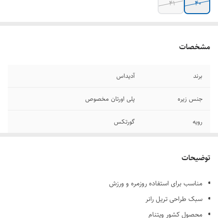
41
40
مشخصات
برند
آدیداس
جنس زیره
پلی اورتان مخصوص
رویه
گورتکس
ساخت کشور
ویتنام
توضیحات
سایزبندی
40.41.42.43.44.45
مناسب برای استفاده روزمره و ورزش
قابلیت شست و شو
دارد
سبک طراحی تریل رانر
محصول کشور ویتنام