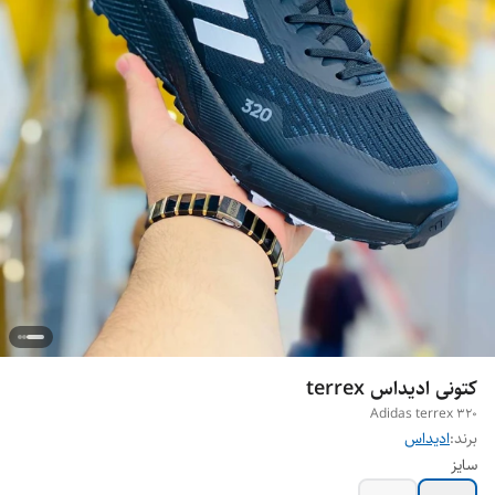
کتونی ادیداس terrex
Adidas terrex 320
برند:
ادیداس
سایز