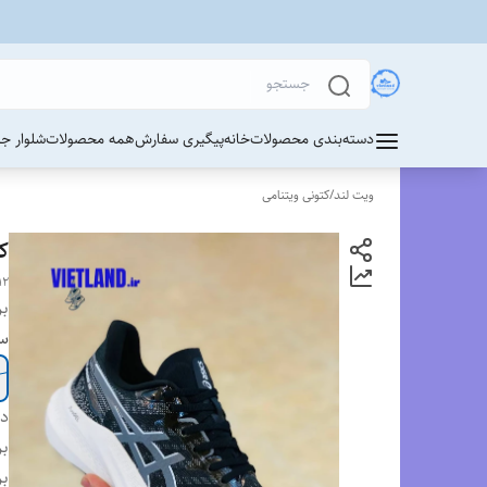
دسته‌بندی محصولات
خانه
پیگیری سفارش
همه محصولات
شلوار ج
ویت لند
/
کتونی ویتنامی
کت
12
بر
سا
دس
بر
بر