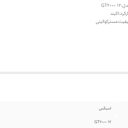
دل
:
GT2000 12
رکرد
:
اکبند
یفیت
:
مسترکوالیتی
اسیکس
GT2000 12