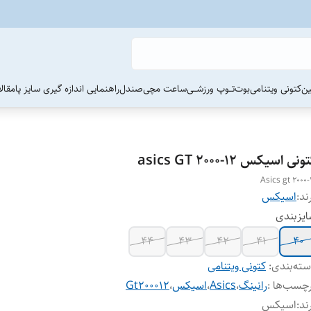
ین
کتونی ویتنامی
بوت
تــوپ ورزشــی
ساعت مچی
صندل
راهنمایی اندازه گیری سایز پا
مقال
ونی اسیکس asics GT 2000-12
Asics gt 2000-
ند:
اسیکس
یزبندی
۴۴
۴۳
۴۲
۴۱
۴۰
ته‌بندی
:
کتونی ویتنامی
چسب‌ها :
رانینگ
،
Asics
،
اسیکس
،
Gt200012
ند
:
اسیکس