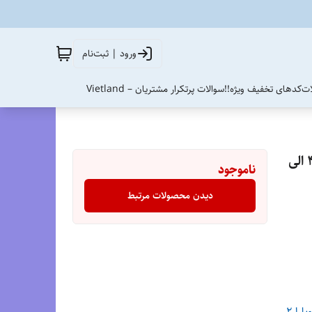
ورود | ثبت‌نام
ات
کدهای تخفیف ویژه!!
سوالات پرتکرار مشتریان – Vietland
صندل هوکا هوپارا 2 مسترکوالیتی /Hoka Hopara 2/سایز40 الی
ناموجود
دیدن محصولات مرتبط
ارا 2