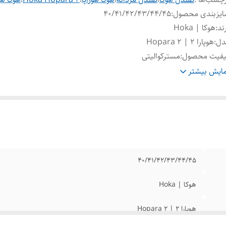
ایزبندی محصول
:
40/41/42/43/44/45
ند
:
هوکا | Hoka
دل
:
هوپارا 2 | Hopara 2
یفیت محصول
:
مسترکوالیتی
ور تولید کننده
:
ویتنام وارداتی
ایش بیشتر
عیت کارکرد
:
نو اکبند
40/41/42/43/44/45
هوکا | Hoka
هوپارا 2 | Hopara 2