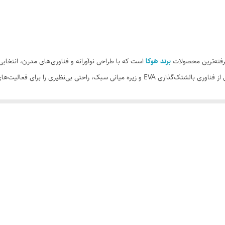
مسترکوالیتی
ویتنام وارداتی
نو اکبند
برند هوکا
است که با طراحی نوآورانه و فناوری‌های مدرن، انتخابی ا
ی را برای فعالیت‌های روزمره و ورزشی فراهم می‌کند.
 تعریق و رشد باکتری‌ها.
 متنوع، از آسفالت تا طبیعت.
د.
تگی در استفاده طولانی‌مدت.
پا با ترکیب فناوری متا راکر (Meta-Rocker) و زیره عریض، تجربه‌ای نرم و روان را برای دویدن و پیاده‌روی ارائه می
 به دنبال کفشی برای استفاده روزمره، هوکا هوراپا انتظارات شما را برآورده می‌کند.