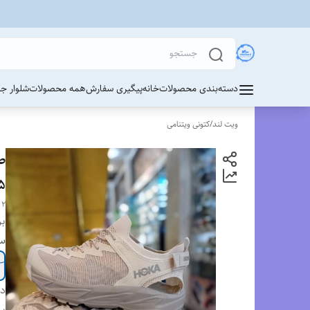
دسته‌بندی محصولات
خانه
پیگیری سفارش
همه محصولات
شلوار ج
ویت لند
/
کتونی ویتنامی
45/ فر
 2
بر
سا
دس
بر