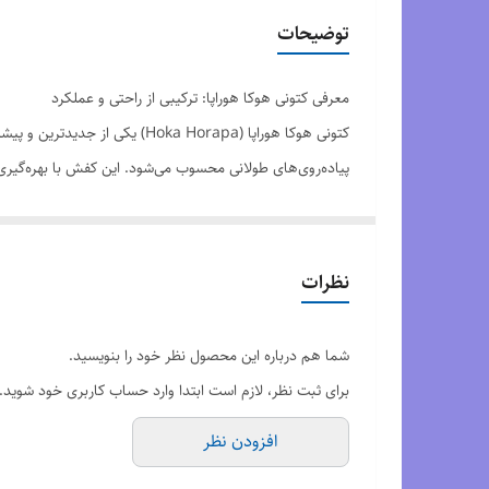
کیفیت محصول
توضیحات
کشور تولید کننده
معرفی کتونی هوکا هوراپا: ترکیبی از راحتی و عملکرد
وضعیت کارکرد
کتونی هوکا هوراپا (Hoka Horapa) یکی از جدیدترین و پیشرفته‌ترین محصولات
پیاده‌روی‌های طولانی محسوب می‌شود. این کفش با بهره‌گیری از فناوری بالشتک‌گذاری EVA و زیره میانی سبک، راحتی بی‌نظیر
ویژگی‌های کلیدی کتونی هوکا هوراپا
بالشتک‌گذاری پیشرفته
: استفاده از فوم EVA برای جذب شوک و کاهش فشار بر مفاصل.
رویه تنفس‌پذیر
: طراحی با منافذ مناسب برای جلوگیری از
نظرات
زیره مقاوم و ضدلغزش
: مناسب برای دویدن در مسیرهای
وزن سبک
: طراحی انعطاف‌پذیر که حرکت را آسان‌تر می‌کن
شما هم درباره این محصول نظر خود را بنویسید.
پشتیبانی از قوس پا
: توزیع یکنواخت وزن برای کاهش خس
برای ثبت نظر، لازم است ابتدا وارد حساب کاربری خود شوید.
چرا کتونی هوکا هوراپا؟
افزودن نظر
هوکا هورا
هستند، گزینه‌ای بی‌نظیر است. چه ورزشکار حرفه‌ای باشید و چه