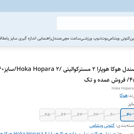
ین
کتونی ویتنامی
بوت
تــوپ ورزشــی
ساعت مچی
صندل
راهنمایی اندازه گیری سایز پا
مقال
وش عمده و تک
Hoka Hopara
ند:
هوکا
یز
45
44
43
42
40
41
ته‌بندی
:
کتونی ویتنامی
چسب‌ها :
صندل هوکا
،
صندل مردانه
،
هوکا هوراپا
،
Hoka Hopara 2
،
هوکا هوپ