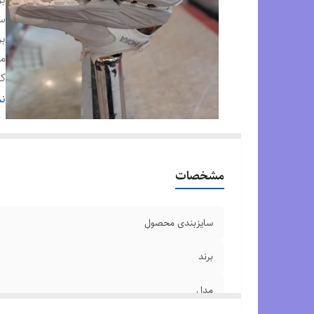
س
بر
م
ک
کش
نم
وض
مشخصات
سایزبندی محصول
برند
مدل