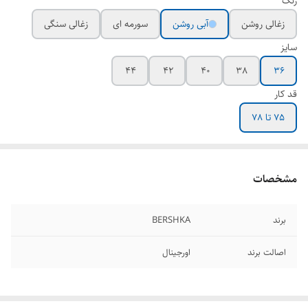
رنگ
زغالی روشن
آبی روشن
سورمه ای
زغالی سنگی
سایز
44
42
40
38
36
قد کار
75 تا 78
مشخصات
برند
BERSHKA
اصالت برند
اورجینال