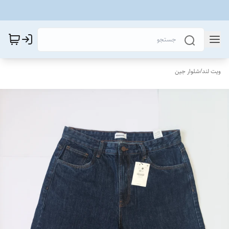
ویت لند
/
شلوار جین