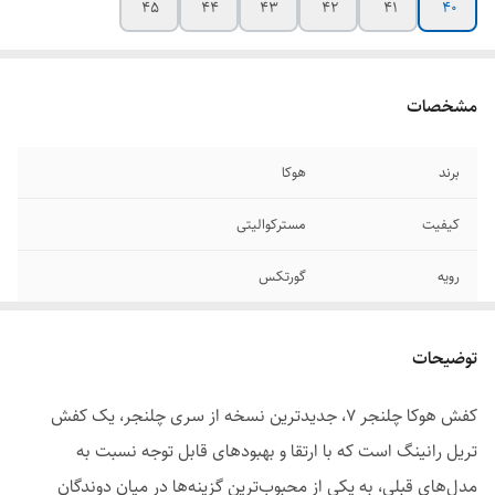
۴۵
۴۴
۴۳
۴۲
۴۱
۴۰
مشخصات
برند
هوکا
کیفیت
مسترکوالیتی
رویه
گورتکس
سایز بندی
۴۰/۴۱/۴۲/۴۳/۴۴/۴۵
توضیحات
قابلیت تنفس پذیری
دارد
کفش هوکا چلنجر 7، جدیدترین نسخه از سری چلنجر، یک کفش
زیره
ضد لغزش،ضد سایش
تریل رانینگ است که با ارتقا و بهبودهای قابل توجه نسبت به
قابلیت شست و شو
دارد
مدل‌های قبلی، به یکی از محبوب‌ترین گزینه‌ها در میان دوندگان