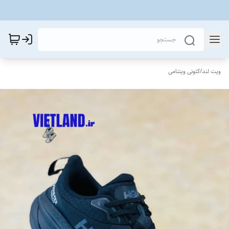
ویت لند
/
کتونی ویتنامی