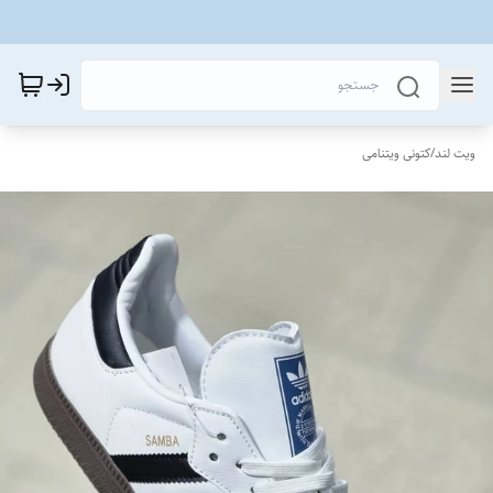
ویت لند
/
کتونی ویتنامی