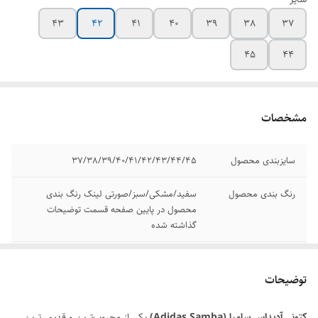
43
42
41
40
39
38
37
45
44
مشخصات
سایزبندی محصول
37/38/39/40/41/42/43/44/45
رنگ بندی محصول
سفید/مشکی/سبز/صورتی لینک رنگ بندی
محصول در پایین صفحه قسمت توضیحات
گذاشته شده
برند
ادیداس | Adidas
توضیحات
مدل
سامبا | Samba
کتونی آدیداس سامبا (Adidas Samba)
یکی از محبوب‌ترین و قدیمی‌ترین