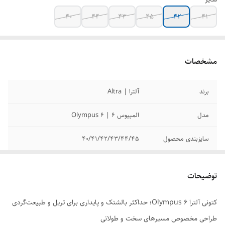
40
44
43
45
42
41
مشخصات
برند
آلترا | Altra
مدل
المپیوس 6 | Olympus 6
سایزبندی محصول
40/41/42/43/44/45
ساخت کشور
ویتنام
توضیحات
کیفیت محصول
مسترکوالیتی
کتونی آلترا Olympus 6؛ حداکثر بالشتک و پایداری برای تریل و طبیعت‌گردی
وضعیت کارکرد
نو آکبند
طراحی مخصوص مسیرهای سخت و طولانی