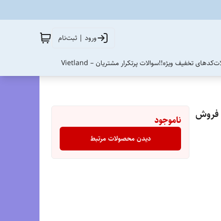
ورود | ثبت‌نام
ات
کدهای تخفیف ویژه!!
سوالات پرتکرار مشتریان – Vietland
یداس آدی زیرو/سایز 40 الی 45/Adidas Adizero/ فروش
ناموجود
دیدن محصولات مرتبط