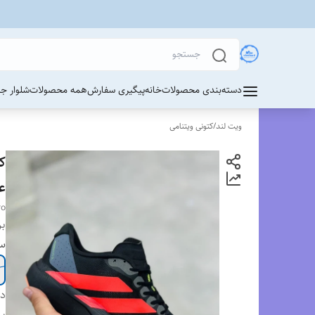
دسته‌بندی محصولات
خانه
پیگیری سفارش
همه محصولات
شلوار ج
ویت لند
/
کتونی ویتنامی
ع
ro
بر
سا
دس
بر