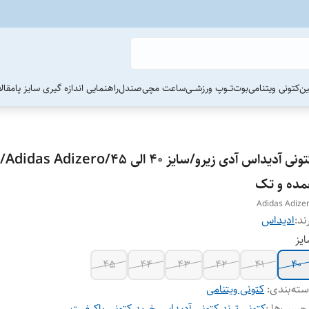
ین
کتونی ویتنامی
بوت
تــوپ ورزشــی
ساعت مچی
صندل
راهنمایی اندازه گیری سایز پا
مقال
کتونی آد
مده و تک
Adidas Adize
ند:
ادیداس
یز
45
44
43
42
41
40
ته‌بندی
:
کتونی ویتنامی
چسب‌ها :
کتونی ترند
،
کتونی آدیداس
،
خرید کتونی باکیفیت
،