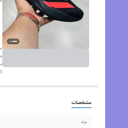
بر
م
س
ک
مشخصات
برند