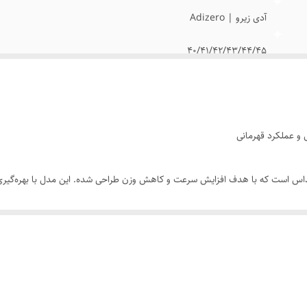
آدی زیرو | Adizero
40/41/42/43/44/45
مسترکوالیتی
 حرفه‌ای آدیداس است که با هدف افزایش سرعت و کاهش وزن طراحی شده. این مدل با بهره‌
عالیت‌های ورزشی سنگین گزینه‌ای ایده‌آل است.
ل جدید Adizero استفاده شده که هنگام برخورد پا با زمین، انرژی را جذب کرده و دوباره به گام بعدی م