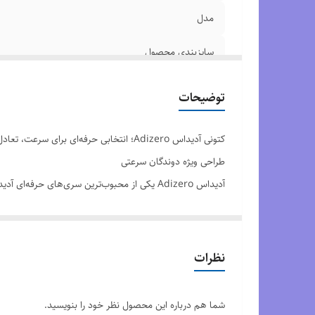
مدل
سایزبندی محصول
کیفیت محصول
توضیحات
کتونی آدیداس Adizero؛ انتخابی حرفه‌ای برای سرعت، تعادل و عملکرد قهرمانی
طراحی ویژه دوندگان سرعتی
آدیداس Adizero یکی از محبوب‌ترین سری‌های
سریع‌تر و روان‌تر را فراهم می‌کند و برای تمرین، مسابقه و ف
زیره سبک با بازگشت انرژی بالا
در بخش زیره از فوم نس
نظرات
بیشتری داشته باشید.
رویه تنفس‌پذیر و فوق‌العاده سبک
شما هم درباره این محصول نظر خود را بنویسید.