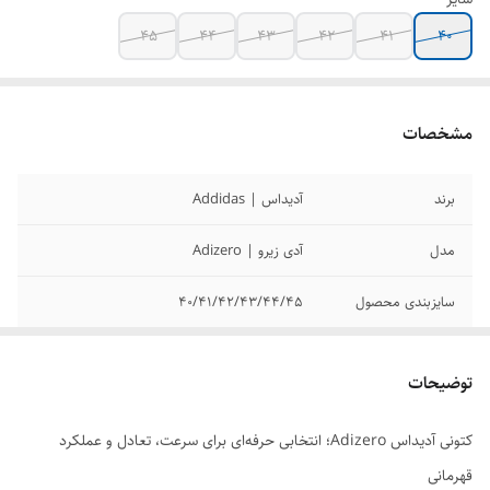
45
44
43
42
41
40
مشخصات
برند
آدیداس | Addidas
مدل
آدی زیرو | Adizero
سایزبندی محصول
40/41/42/43/44/45
کیفیت محصول
مسترکوالیتی
توضیحات
کتونی آدیداس Adizero؛ انتخابی حرفه‌ای برای سرعت، تعادل و عملکرد
قهرمانی