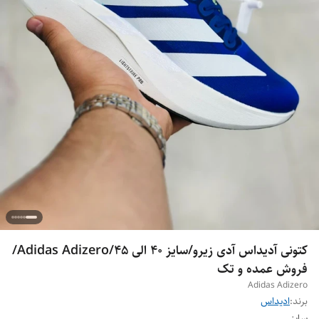
کتونی آدیداس آدی زیرو/سایز 40 الی 45/Adidas Adizero/
فروش عمده و تک
Adidas Adizero
برند:
ادیداس
سایز