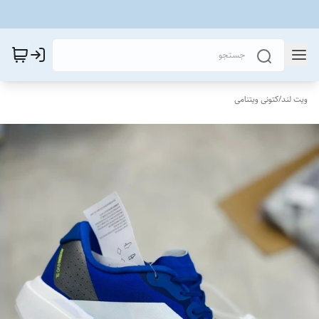
ویت لند
/
کتونی ویتنامی