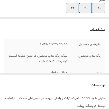
42
۴۰
۴۱
مشخصات
سایزبندی محصول
۴۰/۴۱/۴۲/۴۳/۴۴/۴۵
رنگ بندی محصول
لینک رنگ بندی محصول در پایین صفحه قسمت
توضیحات گذاشته شده
برند
هوکا | Hoka
مدل
کاها | Kaha
توضیحات
کیفیت
مسترکوالیتی A
کتونی هوکا Kaha؛ قدرت، ثبات و راحتی بی‌حد در مسیرهای سخت – ارائه‌شده
توسط فروشگاه ویتلند
کشور تولید کننده
ویتنام وارداتی