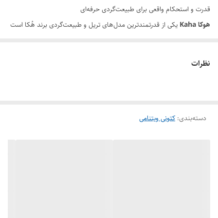
قدرت و استحکام واقعی برای طبیعت‌گردی حرفه‌ای
زیره
ویبرام ضد لغزش و ضد سایش
هوکا Kaha
یکی از قدرتمندترین مدل‌های تریل و طبیعت‌گردی برند هُکا است
که به دلیل استحکام بالا، زیره مقاوم و طراحی پیشرفته، به انتخاب اول
وضعیت کارکرد
نو اکبند
کوهنوردان، طبیعت‌گردان و افرادی تبدیل شده که به یک کفش فوق‌العاده
نظرات
بادوام نیاز دارند. در فروشگاه ویتلند، این مدل با تضمین اصالت و کیفیت
عرضه می‌شود تا یک خرید مطمئن و حرفه‌ای را تجربه کنید.
زیره ضخیم با جذب ضربه بی‌نظیر
دسته‌بندی
:
کتونی ویتنامی
میان‌سول فومی ضخیم Kaha تمامی ضربه‌ها و فشارهای واردبرپا را جذب
می‌کند و قدم زدن روی سنگ، خاک، شیب‌های سخت یا مسیرهای ناهموار را
بسیار نرم و پایدار می‌سازد. این ویژگی برای مسیرهای طولانی و برنامه‌های
سنگین طبیعت‌گردی یک مزیت کلیدی محسوب می‌شود.
رویه مقاوم با گردش هوای کنترل‌شده
رویه مهندسی‌شده و مقاوم این مدل، به‌خوبی در برابر پارگی و سایش عمل
می‌کند؛ درعین‌حال با حفظ تنفس‌پذیری، از تعریق بیش از حد پا جلوگیری