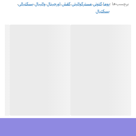
برچسب‌ها :
پوما
،
کتونی
،
مسترکوالیتی
،
کفش
،
اورجینال
،
والیبال
،
بسکتبالی
،
بسکتبال