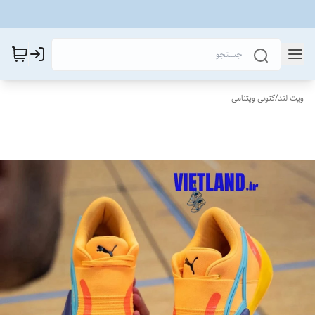
ویت لند
/
کتونی ویتنامی