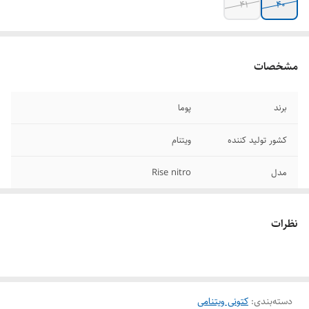
۴۱
۴۰
مشخصات
برند
پوما
کشور تولید کننده
ویتنام
مدل
Rise nitro
کاربری
سالنی/ بسکتبالی
نظرات
سایز بندی
۴۰/۴۱/۴۲/۴۳/۴۴/۴۵/۴۶
کیفیت
های کپی
دسته‌بندی
:
کتونی ویتنامی