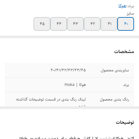
برند:
هوکا
سایز
45
44
43
42
41
40
مشخصات
سایزبندی محصول
40/41/42/43/44/45
برند
هوکا | Hoka
رنگ بندی محصول
لینک رنگ بندی در قسمت توضیحات گذاشته
شده
مدل
استینسون 7 | Stinson 7
توضیحات
کیفیت
مسترکوالیتیA
کتونی هوکا استینسن 7 | کفش حرفه‌ای برای دویدن و پیاده‌روی طولانی