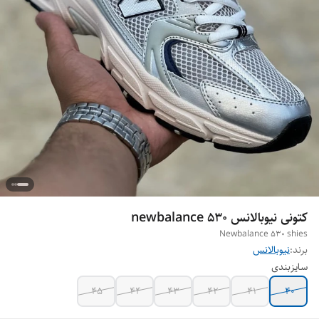
کتونی نیوبالانس newbalance 530
Newbalance 530 shies
برند:
نیوبالانس
سایزبندی
۴۵
۴۴
۴۳
۴۲
۴۱
۴۰