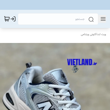
ویت لند
/
کتونی ویتنامی