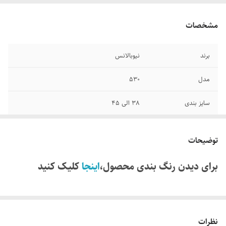
مشخصات
برند
نیوبالانس
مدل
530
سایز بندی
38 الی ۴۵
کشور تولید کننده
ویتنام وارداتی
توضیحات
کیفیت
مسترکوالیتی
برای دیدن رنگ بندی محصول،
اینجا
کلیک کنید
قابلیت تنفس پذیری
دارد
نظرات