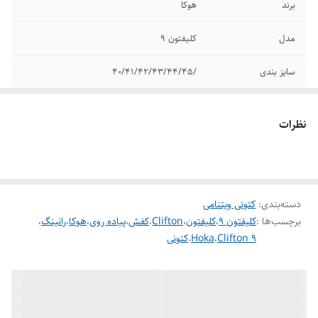
برند
هوکا
مدل
کلیفتون ۹
سایز بندی
/۴۰/۴۱/۴۲/۴۳/۴۴/۴۵
کشور تولید کننده
ویتنام
نظرات
دسته‌بندی
:
کتونی ویتنامی
برچسب‌ها :
کلیفتون ۹
،
کلیفتون
،
Clifton
،
کفش
،
پیاده روی
،
هوکا
،
رانینگ
،
Clifton 9
،
Hoka
،
کتونی