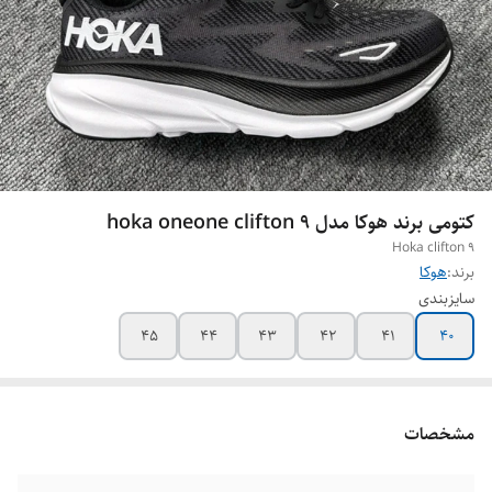
کتومی برند هوکا مدل hoka oneone clifton 9
Hoka clifton 9
برند:
هوکا
سایزبندی
45
44
43
42
41
۴۰
مشخصات