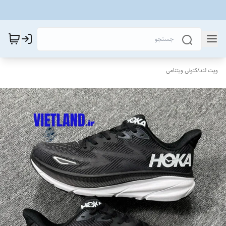
ویت لند
/
کتونی ویتنامی