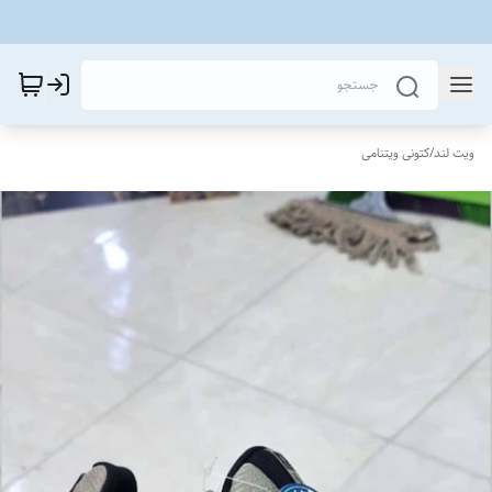
ویت لند
/
کتونی ویتنامی