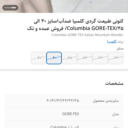
کتونی طبیعت گردی کلمبیا ضدآب/سایز 40 الی
45/Columbia GORE-TEX/ فروش عمده و تک
Columbia GORE-TEX Kailas Mountain Wander
برند:
کلمبیا
سایز
41
40
45
44
43
42
مشخصات
سایزبندی محصول
40/41/42/43/44/45
مدل
GORE-TEX
برند
کلمبیا | Columbia