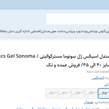
ین
کتونی ویتنامی
بوت
تــوپ ورزشــی
ساعت مچی
صندل
راهنمایی اندازه گیری سایز پا
مقال
 الی 45/ فروش عمده و تک
Asics Gel Sono
ند:
اسیکس
یز
41
42
43
44
45
ته‌بندی
:
صندل
چسب‌ها :
صندل
،
صندل اسیکس
،
صندل سوناما
،
اسیکس سوناما
،