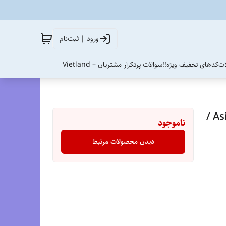
ورود | ثبت‌نام
ات
کدهای تخفیف ویژه!!
سوالات پرتکرار مشتریان – Vietland
صندل اسیکس ژل سونوما مسترکوالیتی / Asics Gel Sonoma /
ناموجود
دیدن محصولات مرتبط