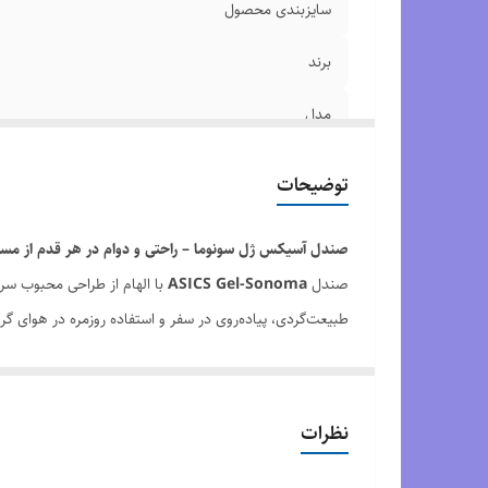
سایزبندی محصول
برند
مدل
کیفیت محصول
توضیحات
وضعیت کارکرد
صندل آسیکس ژل سونوما – راحتی و دوام در هر قدم از مسی
صندل
ASICS Gel-Sonoma
با الهام از طراحی محبوب س
طبیعت‌گردی، پیاده‌روی در سفر و استفاده روزمره در هوای گ
فناوری
Rearfoot GEL Cushioning
در پاشنه، ضربات وارد
عالی و فیت دقیق روی پا را ممکن می‌سازد.
زیره‌ی مقاوم
Trail-Inspired Rubber Outsole
با الگوی 
نظرات
اسپرت است که برای
استفاده روزمره، طبیعت‌گردی و سفرهای 