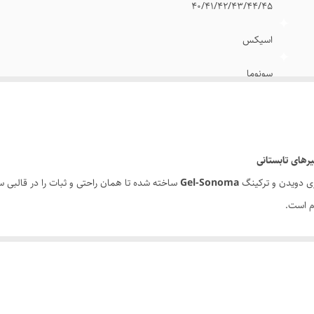
40/41/42/43/44/45
اسیکس
سونوما
مسترکوالیتی
نو اکبند
رهای تابستانی
ری دویدن و ترکینگ
Gel-Sonoma
ساخته شده تا همان راحتی و ثبات را در قالبی سبک
رم است.
 بر پا را در هر گام جذب می‌کند و احساس نرمی و راحتی فوق‌العاده‌ای ایجاد می‌کند.
آج‌دار از سری سونوما، چسبندگی بالا در سطوح مختلف مانند سنگ، خاک و آسفالت ر
تابستانی
عالی عمل می‌کند.