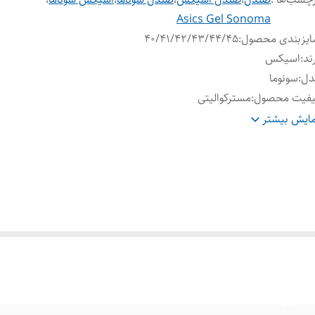
Asics Gel Sonoma
ایزبندی محصول
:
40/41/42/43/44/45
ند
:
اسیکس
دل
:
سونوما
یفیت محصول
:
مسترکوالیتی
عیت کارکرد
:
نو اکبند
ایش بیشتر