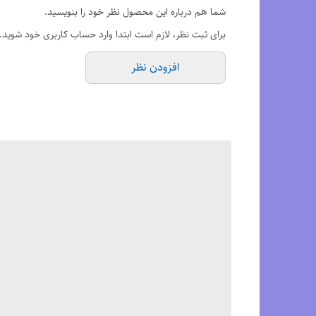
ویژگی‌های کلیدی ASICS Gel-Sonoma Sandal:
شما هم درباره این محصول نظر خود را بنویسید.
فناوری GEL برای جذب ضربه و راحتی طولانی‌مدت
برای ثبت نظر، لازم است ابتدا وارد حساب کاربری خود شوید.
زیره مقاوم با چسبندگی عالی در مسیرهای طبیعی
افزودن نظر
بندهای قابل تنظیم برای فیت دقیق
طراحی سبک و تهویه عالی
مناسب سفر، پیاده‌روی و استفاده روزمره
برای دیدن رنگ بندی محصول
اینجا
کلیک کنید.