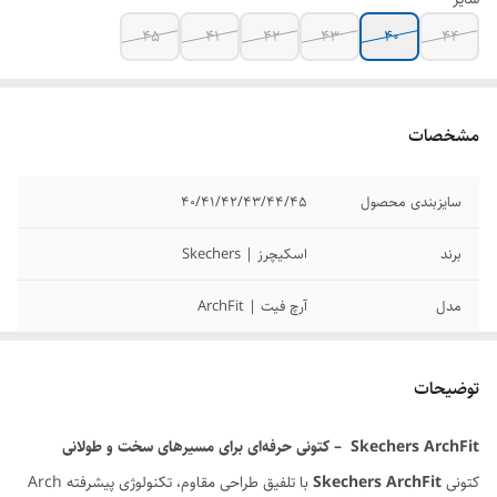
45
41
42
43
40
44
مشخصات
سایزبندی محصول
40/41/42/43/44/45
برند
اسکیچرز | Skechers
مدل
آرچ فیت | ArchFit
کیفیت محصول
مسترکوالیتی
توضیحات
وضعیت کارکرد
نو اکبند
Skechers ArchFit – کتونی حرفه‌ای برای مسیرهای سخت و طولانی
کتونی
Skechers ArchFit
با تلفیق طراحی مقاوم، تکنولوژی پیشرفته Arch