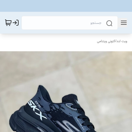
ویت لند
/
کتونی ویتنامی