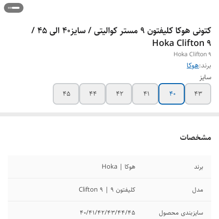
کتونی هوکا کلیفتون 9 مستر کوالیتی / سایز40 الی 45 /
Hoka Clifton 9
Hoka Clifton 9
برند:
هوکا
سایز
45
44
42
41
40
43
مشخصات
برند
هوکا | Hoka
مدل
کلیفتون 9 | Clifton 9
سایزبندی محصول
40/41/42/43/44/45