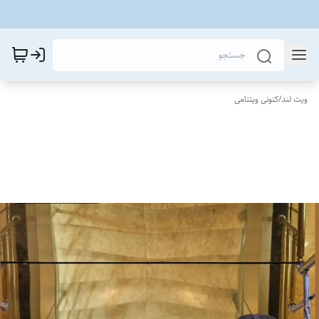
ویت لند
/
کتونی ویتنامی