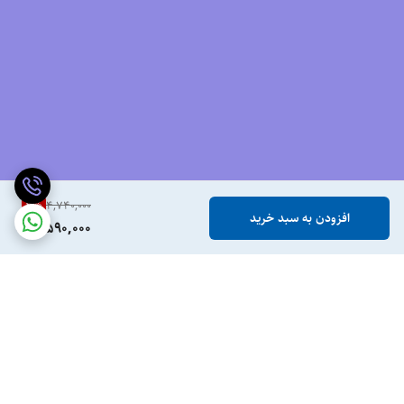
بی‌نظیر، یکی از بهترین گزینه‌ها برای دوندگان و ورزشکاران حرفه‌ای است. اگر
به دنبال کفشی هستید که نه‌تنها عملکرد شما را افزایش دهد، بلکه سلامتی
پاها و مفاصل شما را نیز تضمین کند، کلیفتون ۹ انتخابی ایده‌آل خواهد بود.
همین حالا برای خرید کتونی هوکا کلیفتون ۹ از سایت معتبر ویت لند اقدام
کنید و تجربه‌ای متفاوت از دویدن و پیاده‌روی را احساس کنید!
3
%
4,740,000
افزودن به سبد خرید
برای مشاهده رنگبندی محصول،
اینجا
کلیک کنید.
4,590,000