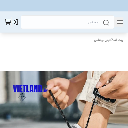
ویت لند
/
کتونی ویتنامی