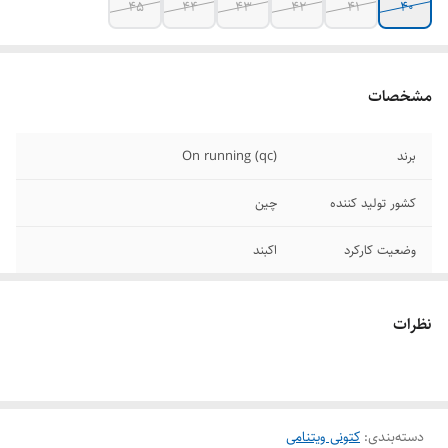
۴۵
۴۴
۴۳
۴۲
۴۱
۴۰
مشخصات
برند
On running (qc)
کشور تولید کننده
چین
وضعیت کارکرد
اکبند
سایز بندی
۴۰/۴۱/۴۲/۴۳/۴۴/۴۵
نظرات
کاربری
روزمره، پیاده روی ، رانینگ
دسته‌بندی
:
کتونی ویتنامی