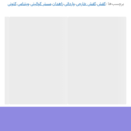
برچسب‌ها :
کفش
،
کفش خارجی
،
وارداتی
،
زاهدان
،
مستر کوالیتی
،
ویتنامی
،
کتونی