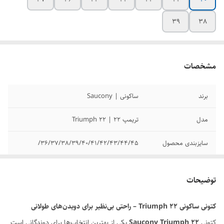
39
38
مشخصات
برند
ساکونی | Saucony
مدل
تریمپ 22 | Triumph 22
سایزبندی محصول
36/37/38/39/40/41/42/43/44/45/
کیفیت محصول
مسترکوالیتی
توضیحات
کارکرد
نو آکبند
کتونی ساکونی Triumph 22 – راحتی بی‌نظیر برای دویدن‌های طولانی
کتونی
Saucony Triumph 22
یکی از بهترین انتخاب‌ها برای دوندگانی است