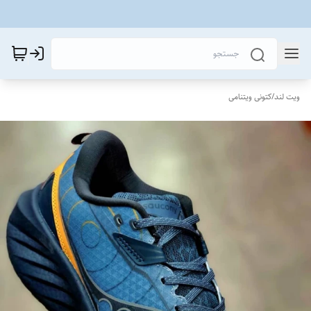
ویت لند
/
کتونی ویتنامی