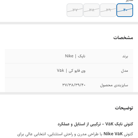
37
38
39
40
مشخصات
برند
نایک | Nike
مدل
وی فایو کی | V5k
سایزبندی محصول
37/38/39/40
کیفیت محصول
مسترکوالیتی
توضیحات
رنگ بندی محصول
لینک رنگ بندی در قسمت توضیحات گذاشته
شده است
کتونی نایک V5K – ترکیبی از استایل و عملکرد
کتونی
Nike V5K
با طراحی مدرن و راحتی استثنایی، انتخابی عالی برای
وضعیت کارکرد
نو اکبند