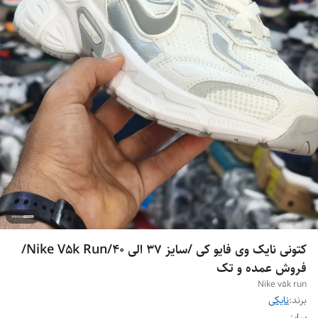
کتونی نایک وی فایو کی /سایز 37 الی 40/Nike V5k Run/
فروش عمده و تک
Nike v5k run
برند:
نایکی
سایز