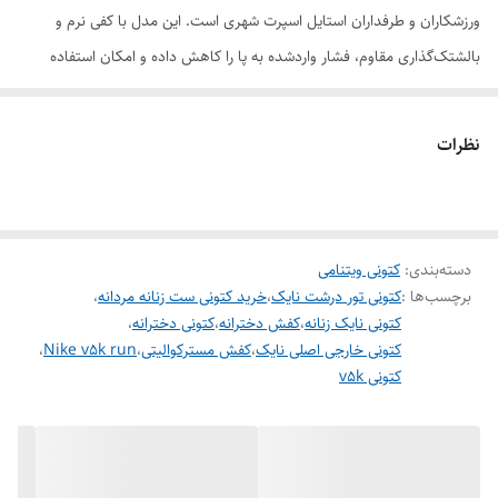
ورزشکاران و طرفداران استایل اسپرت شهری است. این مدل با کفی نرم و
بالشتک‌گذاری مقاوم، فشار واردشده به پا را کاهش داده و امکان استفاده
طولانی‌مدت را بدون خستگی فراهم می‌کند.
رویه سبک و تنفس‌پذیر کفش، جریان هوای مناسبی ایجاد کرده و از تعریق
نظرات
جلوگیری می‌کند. زیره مقاوم و انعطاف‌پذیر آن، چسبندگی عالی روی سطوح
مختلف دارد و برای فعالیت‌های ورزشی و استفاده روزمره ایده‌آل است. نایک
V5K ترکیبی از کارایی ورزشی، راحتی و طراحی جذاب را ارائه می‌دهد.
دسته‌بندی
:
ویژگی‌های برجسته:
کتونی ویتنامی
برچسب‌ها :
کتونی تور درشت نایک
،
خرید کتونی ست زنانه مردانه
،
طراحی مدرن و سبک
کتونی نایک زنانه
،
کفش دخترانه
،
کتونی دخترانه
،
کفی نرم با جذب ضربه بالا
کتونی خارجی اصلی نایک
،
کفش مسترکوالیتی
،
Nike v5k run
،
کتونی v5k
رویه تنفس‌پذیر برای تهویه بهتر
زیره مقاوم با چسبندگی عالی
مناسب برای ورزش و استفاده روزانه
اگر به دنبال یک کتونی با کیفیت بالا و ظاهری شیک هستید،
کتونی نایک
V5K