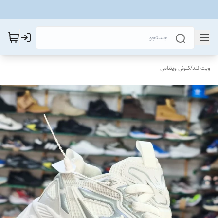
ویت لند
/
کتونی ویتنامی