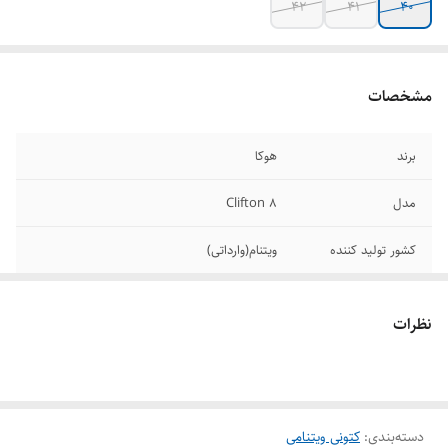
۴۲
۴۱
۴۰
مشخصات
برند
هوکا
مدل
Clifton 8
کشور تولید کننده
ویتنام(وارداتی)
سایز بندی
۴۰/۴۱/۴۲/۴۳/۴۴/۴۵
نظرات
دسته‌بندی
:
کتونی ویتنامی