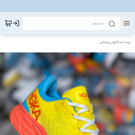
ویت لند
/
کتونی ویتنامی