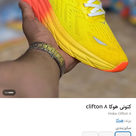
کتونی هوکا clifton 8
Hoka clifton 8
برند:
هوکا
سایزبندی