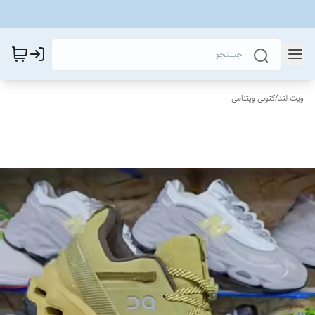
ویت لند
/
کتونی ویتنامی