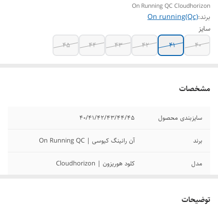
On Running QC Cloudhorizon
برند:
On running(Qc)
سایز
45
44
43
42
41
40
مشخصات
سایزبندی محصول
40/41/42/43/44/45
برند
آن رانینگ کیوسی | On Running QC
مدل
کلود هوریزون | Cloudhorizon
رنگ بندی محصول
لینک رنگ بندی در قسمت توضیحات گذاشته
شده
توضیحات