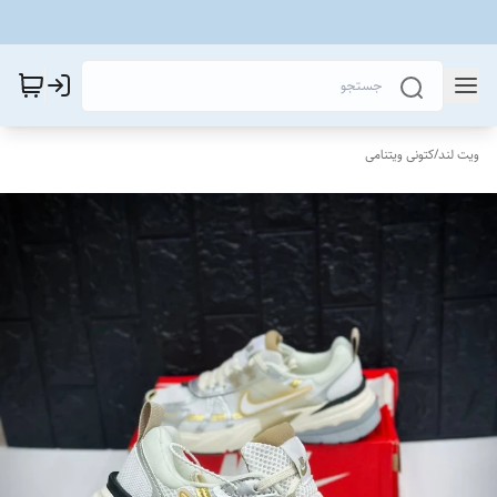
ویت لند
/
کتونی ویتنامی