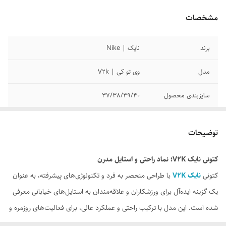
مشخصات
برند
نایک | Nike
مدل
وی تو کی | V2k
سایزبندی محصول
37/38/39/40
کیفیت محصول
مسترکوالیتی
توضیحات
رنگ بندی محصول
لینک رنگ بندی در قسمت توضیحات گذاشته
شده است
کتونی نایک V2K؛ نماد راحتی و استایل مدرن
کتونی
نایک V2K
با طراحی منحصر به فرد و تکنولوژی‌های پیشرفته، به عنوان
وضعیت کارکرد
نو اکبند
یک گزینه ایده‌آل برای ورزشکاران و علاقه‌مندان به استایل‌های خیابانی معرفی
شده است. این مدل با ترکیب راحتی و عملکرد عالی، برای فعالیت‌های روزمره و
ورزشی مناسب است. از دویدن در پارک تا استفاده در استایل‌های شهری، نایک