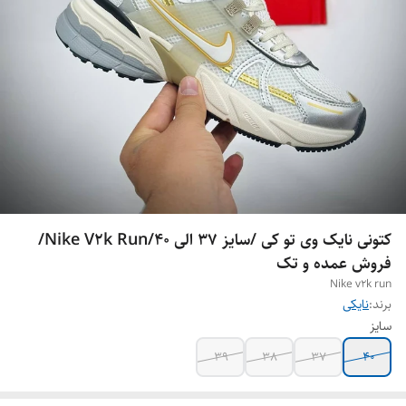
کتونی نایک وی تو کی /سایز 37 الی 40/Nike V2k Run/
فروش عمده و تک
Nike v2k run
برند:
نایکی
سایز
39
38
37
40