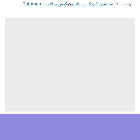
برچسب‌ها :
سالامون گورتکس
،
سالامون
،
کفش سالامون
،
Salomon