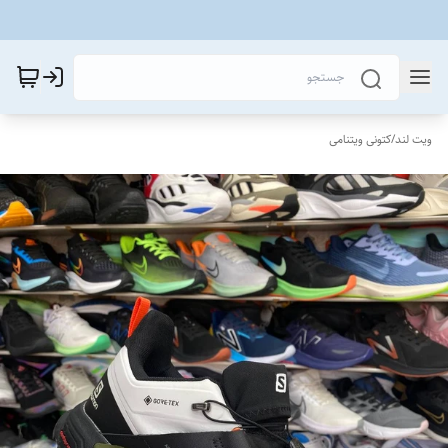
ویت لند
/
کتونی ویتنامی