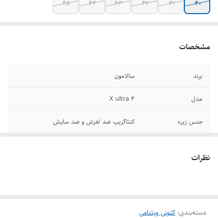
45
44
43
42
41
40
مشخصات
برند
سالامون
مدل
X ultra 4
جنس زیره
کنتاگریپ ضد لغزش و ضد سایش
کشور تولید کننده
ویتنام
نظرات
جنس رویه
گورتکس، ضد اب با قابلیت تنفس پذیری
سایز بندی
۴۰/۴۱/۴۲/۴۳/۴۴/۴۵
دسته‌بندی
:
کتونی ویتنامی