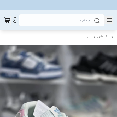
ویت لند
/
کتونی ویتنامی