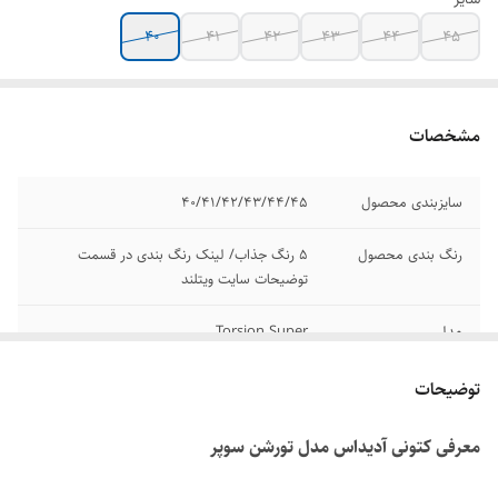
۴۰
۴۱
۴۲
۴۳
۴۴
۴۵
مشخصات
سایزبندی محصول
۴۰/۴۱/۴۲/۴۳/۴۴/۴۵
رنگ بندی محصول
۵ رنگ جذاب/ لینک رنگ بندی در قسمت
توضیحات سایت ویتلند
مدل
Torsion Super
برند
ادیداس
توضیحات
کیفیت
مسترکوالیتی A
معرفی کتونی آدیداس مدل تورشن سوپر
کشور تولید کننده
ویتنام