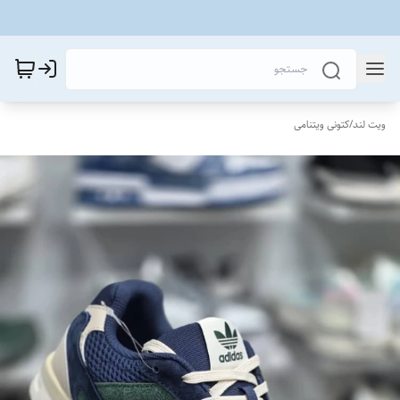
ویت لند
/
کتونی ویتنامی