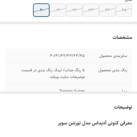
۴۰
۴۱
۴۲
۴۳
۴۴
۴۵
مشخصات
سایزبندی محصول
۴۰/۴۱/۴۲/۴۳/۴۴/۴۵
رنگ بندی محصول
۵ رنگ جذاب/ لینک رنگ بندی در قسمت
توضیحات سایت ویتلند
مدل
Torsion Super
برند
ادیداس
توضیحات
کیفیت
مسترکوالیتی A
معرفی کتونی آدیداس مدل تورشن سوپر
کشور تولید کننده
ویتنام