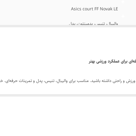
Asics court FF Novak LE
والیبال، تنیس، بدمینتون، پدل
ویتنام
نو آکبند
مسترکوالیتی
ز ورزش و راحتی داشته باشید. مناسب برای والیبال، تنیس، پدل و تمرینات حرفه‌ای. خ
40/41/42/43/44/45
اگر به‌دنبال یک کفش ح
یار ورزشکار قرار می‌دهد.