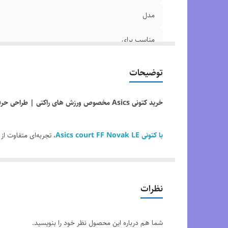
مدل
مناسب برای
ساخت کشور
توضیحات
وضعیت کارکرد
خرید کتونی Asics مخصوص ورزش های راکتی | طراحی حرفه‌ای برای عملکرد ورزشی بهتر
کیفیت محصول
با کتونی Asics court FF Novak LE
، تجربه‌ای متفاوت ا
سایزبندی محصول
نظرات
فناوری‌های روز دنیا، عملکرد و راحتی را به‌طور هم‌زمان در اخت
شما هم درباره این محصول نظر خود را بنویسید.