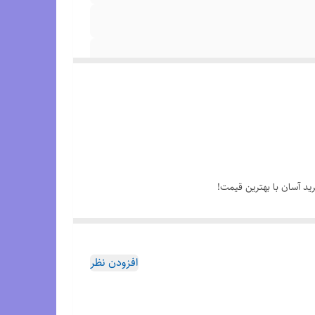
رید آسان با بهترین قیمت!
رفه‌ای برای ورزش‌های پرتحرک مثل تنیس، بدمینتون یا پدل هستید، این مدل کتونی Asics court FF Novak LE انتخابی بی‌نظیر برای شماست. طراحی این کفش با بهره‌گیری از
افزودن نظر