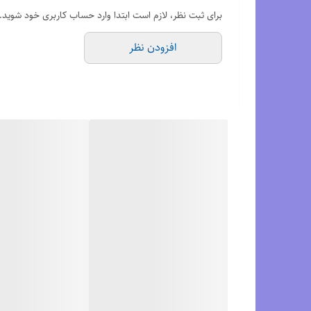
رویه مشبک و سبک آن باعث تنفس بهتر پا در حین بازی می‌شو
برای ثبت نظر، لازم است ابتدا وارد حساب کاربری خود شوید.
خاص و اسپرت به استایل شما می‌دهد.
افزودن نظر
این کفش برای آقایان و بانوانی که به کیفیت و ظاهر اهمیت 
ویژگی‌ها:
مناسب برای ورزش‌های حرفه‌ای مثل تنیس و پدل
رویه مشبک برای گردش هوا و راحتی پا
طراحی مهندسی‌شده برای افزایش تعادل و پایداری
رنگ‌بندی شیک و اسپرت (سفید/سبز)
ساخت برند معتبر Asics
اگر شما همجزو ورزشکاران والیبال یا رشته های راکتی مانند