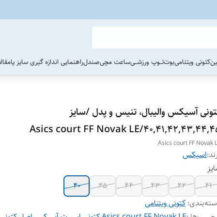
ین
کتونی ویتنامی
بوت
تــوپ ورزشــی
ساعت مچی
صندل
راهنمایی اندازه گیری سایز پا
مقال
تونی آسیکس والیبال، تنیس و پدل /سایز
40,41,42,43,44,45/Asics court FF Novak
Asics court FF Novak 
ند:
اسیکس
یز
40
45
44
43
42
41
ته‌بندی
:
کتونی ویتنامی
چسب‌ها :
Asics court FF Novak LE
،
کتونی اسپرت آسیکس اصل
،
کتونی 