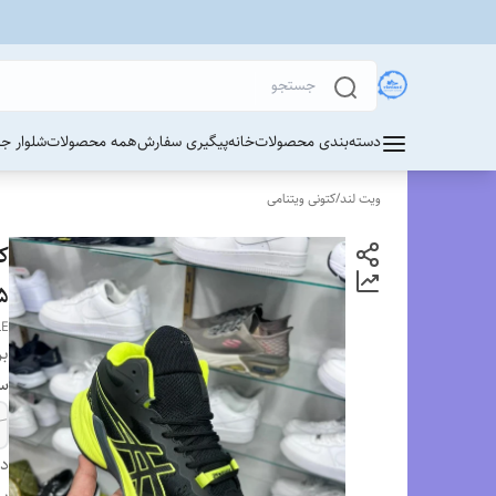
دسته‌بندی محصولات
خانه
پیگیری سفارش
همه محصولات
شلوار ج
ویت لند
/
کتونی ویتنامی
ک
 LE
LE
بر
سا
دس
بر