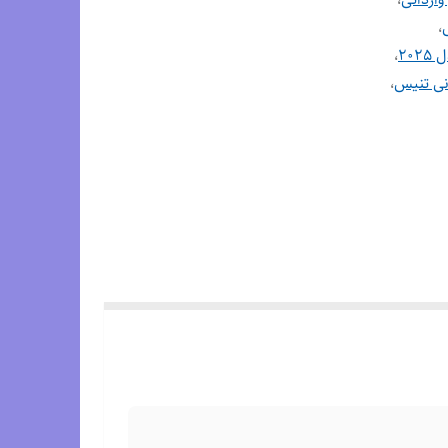
،
20
،
نی تنیس
،